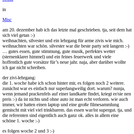
in
Misc
am 20. dezember hab ich das letzte mal geschrieben. tja, seit dem hat
sich viel getan :-)
weihnachten, silvester und ein lehrgang für arme zivis wie mich.
weihnachten war schön. silvester war die beste party seit langem :-)
… gutes essen, gute stimmung, gute musik, perfektes wetter
(sternenklarer himmel) und ein feines feuerwerk und viele
hoffentlich gute vorsätze für’s neue jahr. naja, aber darüber wollte
ich gar nicht schreiben.
der zivi-lehrgang:
die 1. woche habe ich schon hinter mir, es folgen noch 2 weitere.
zunächst war es einfach nur superlangweilig dort. warum? nunja,
wenn jemand prackenfels auf einer landkarte findet, kriegt er/sie nen
preis :-) da ist nichts und ohne auto ist man echt verloren. wie auch
immer, wir hatten einen laptop und eine große filmesammlung
gemischt mit viel viel trinkbarem. das essen war/ist supergut. tja, und
die referenten sind eigentlich auch ganz ok. alles in allem eine
schöne 1. woche :-)
es folgen woche 2 und 3 :-)