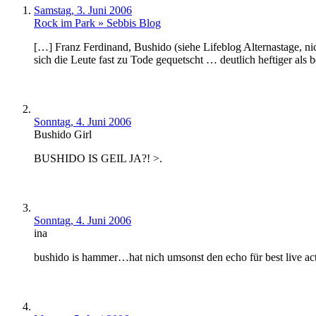
Samstag, 3. Juni 2006
Rock im Park » Sebbis Blog
[…] Franz Ferdinand, Bushido (siehe Lifeblog Alternastage, 
sich die Leute fast zu Tode gequetscht … deutlich heftiger al
Sonntag, 4. Juni 2006
Bushido Girl
BUSHIDO IS GEIL JA?! >.
Sonntag, 4. Juni 2006
ina
bushido is hammer…hat nich umsonst den echo für best live ac