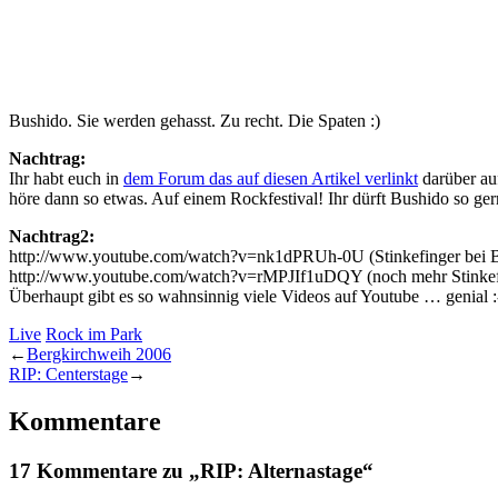
Bushido. Sie werden gehasst. Zu recht. Die Spaten :)
Nachtrag:
Ihr habt euch in
dem Forum das auf diesen Artikel verlinkt
darüber au
höre dann so etwas. Auf einem Rockfestival! Ihr dürft Bushido so gern
Nachtrag2:
http://www.youtube.com/watch?v=nk1dPRUh-0U (Stinkefinger bei 
http://www.youtube.com/watch?v=rMPJIf1uDQY (noch mehr Stinkef
Überhaupt gibt es so wahnsinnig viele Videos auf Youtube … genial :
Live
Rock im Park
←
Bergkirchweih 2006
RIP: Centerstage
→
Kommentare
17 Kommentare zu „RIP: Alternastage“