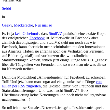
Verfasst von
Sebbi
in
Geeky
,
Meckerecke
,
Nur mal so
Es ist ja
kein Geheimnis
, dass
StudiVZ
praktisch eine exakte Kopie
des erfolgreichen
Facebook
ist. Mittlerweile ist Facebook aber
ziemlich davongezogen und StudiVZ sieht nur noch aus wie
Facebook, kann aber nicht mehr schritthalten mit den Innovationen
aus Amerika. Haben sie anfangs noch das Verlinken der Personen
auf Bildern (genial!) und vor kurzem die twitterähnlichen
Statusmeldungen kopiert, fehlen jetzt einige Dinge wie z.B. „Feeds“
über die Tätigkeiten von Freunden und so weiß man nie was die so
im Netzwerk treiben.
Dann die Möglichkeit „Anwendungen“ für Facebook zu schreiben.
Toll! Und jetzt kann man sogar auf einige unkritische Dinge
von
außen per RSS zugreifen
, die „Posted Items“ von Freunden und ihre
Statusaktualisierungen. Und was macht StudiVZ? Trotz
Überfinanzierung keine Neuerungen und noch nicht mal irgendwas
nachgemachtes :-(
So toll ich diese Soziales-Netzwerk-ich-geb-alles-über-mich-preis-