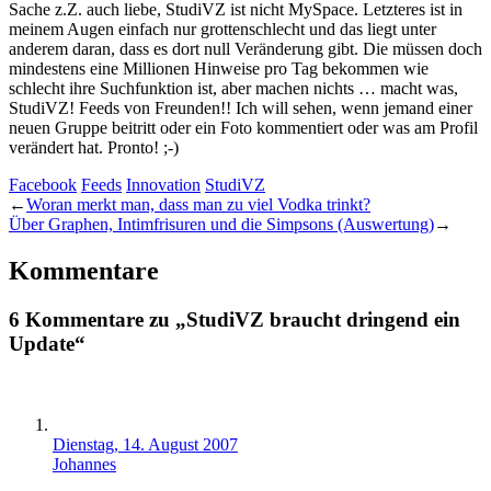
Sache z.Z. auch liebe, StudiVZ ist nicht MySpace. Letzteres ist in
meinem Augen einfach nur grottenschlecht und das liegt unter
anderem daran, dass es dort null Veränderung gibt. Die müssen doch
mindestens eine Millionen Hinweise pro Tag bekommen wie
schlecht ihre Suchfunktion ist, aber machen nichts … macht was,
StudiVZ! Feeds von Freunden!! Ich will sehen, wenn jemand einer
neuen Gruppe beitritt oder ein Foto kommentiert oder was am Profil
verändert hat. Pronto! ;-)
Facebook
Feeds
Innovation
StudiVZ
←
Woran merkt man, dass man zu viel Vodka trinkt?
Über Graphen, Intimfrisuren und die Simpsons (Auswertung)
→
Kommentare
6 Kommentare zu „StudiVZ braucht dringend ein
Update“
Dienstag, 14. August 2007
Johannes