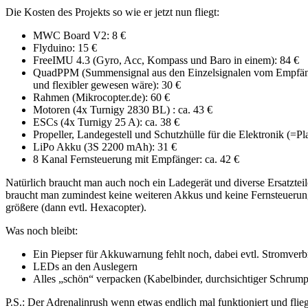
Die Kosten des Projekts so wie er jetzt nun fliegt:
MWC Board V2: 8 €
Flyduino: 15 €
FreeIMU 4.3 (Gyro, Acc, Kompass und Baro in einem): 84 €
QuadPPM (Summensignal aus den Einzelsignalen vom Empfänger ge
und flexibler gewesen wäre): 30 €
Rahmen (Mikrocopter.de): 60 €
Motoren (4x Turnigy 2830 BL) : ca. 43 €
ESCs (4x Turnigy 25 A): ca. 38 €
Propeller, Landegestell und Schutzhülle für die Elektronik (=Pla
LiPo Akku (3S 2200 mAh): 31 €
8 Kanal Fernsteuerung mit Empfänger: ca. 42 €
Natürlich braucht man auch noch ein Ladegerät und diverse Ersatztei
braucht man zumindest keine weiteren Akkus und keine Fernsteuerung
größere (dann evtl. Hexacopter).
Was noch bleibt:
Ein Piepser für Akkuwarnung fehlt noch, dabei evtl. Stromver
LEDs an den Auslegern
Alles „schön“ verpacken (Kabelbinder, durchsichtiger Schrump
P.S.: Der Adrenalinrush wenn etwas endlich mal funktioniert und fliegt 