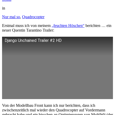
in
Nur mal so
,
Quadrocopter
Erstmal muss ich von meinem
„feuchten Höschen“
berichten … ein
neuer Quentin Tarantino Trailer:
Django Unchained Trailer #2 HD
Von der Modellbau Front kann ich nur berichten, dass ich
zwischenzeitlich mal wieder den Quadrocopter auf Vordermann
gebracht habe und ein bisschen an Optimierungen von MultiWii (der