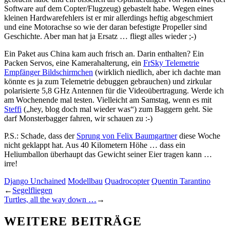
Software auf dem Copter/Flugzeug) gebastelt habe. Wegen eines
kleinen Hardwarefehlers ist er mir allerdings heftig abgeschmiert
und eine Motorachse so wie der daran befestigte Propeller sind
Geschichte. Aber man hat ja Ersatz … fliegt alles wieder ;-)
Ein Paket aus China kam auch frisch an. Darin enthalten? Ein
Packen Servos, eine Kamerahalterung, ein
FrSky Telemetrie
Empfänger Bildschirmchen
(wirklich niedlich, aber ich dachte man
könnte es ja zum Telemetrie debuggen gebrauchen) und zirkular
polarisierte 5,8 GHz Antennen für die Videoübertragung. Werde ich
am Wochenende mal testen. Vielleicht am Samstag, wenn es mit
Steffi
(„hey, blog doch mal wieder was“) zum Baggern geht. Sie
darf Monsterbagger fahren, wir schauen zu :-)
P.S.: Schade, dass der
Sprung von Felix Baumgartner
diese Woche
nicht geklappt hat. Aus 40 Kilometern Höhe … dass ein
Heliumballon überhaupt das Gewicht seiner Eier tragen kann …
irre!
Django Unchained
Modellbau
Quadrocopter
Quentin Tarantino
←
Segelfliegen
Turtles, all the way down …
→
WEITERE BEITRÄGE