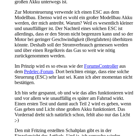
großen Akku unterwegs ist.
Zur Motorsteuerung verwende ich einen ESC aus dem
Modellbau. Ebenso wird es wohl ein großer Modellbau Akku
werden, der mich antreibt. Warum? Weil es wesentlich kleiner
und unauffälliger ist. Der Nachteil eines solchen ESC ist
allerdings, dass er den Strom nicht begrenzen kann und so der
Motor bei geringer Geschwindigkeit (Bergfahrten) überhitzen
könnte. Deshalb soll der Stromverbrauch gemessen werden
und über einen Regelkreis das Gas so weit wie nötig
zurückgenommen werden.
Im Prinzip wird es so etwas wie der
ForumsController
aus
dem
Pedelec-Forum
. Dort berichten einige, dass eine solche
Steuerung (ESC) sehr laut sei. Kann ich aber momentan nicht
bestätigen.
Ich bin sehr gespannt, ob und wie das alles funktionieren wird
und vor allem wie unauffällig es später am Fahrrad wirkt.
Einen ersten Test und damit auch Teil 2 wird es geben, wenn
Gas geben und Licht ohne großen Akku funktioniert. Das
Vorderrad dreht sich natürlich schon, fehlt also nur das Licht
;-)
Den mit Fritzing erstellten Schaltplan gibt es in der
Einzelansicht des Artikels. Und ja, ich versuche wieder