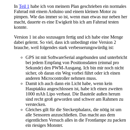
In
Teil 1
habe ich von meinem Plan geschrieben ein normales
Fahrrad mit einem Arduino und einem kleinen Motor zu
pimpen. Wie das immer so ist, wenn man etwas nur neben her
macht, dauerte es eine Ewigkeit bis ich am Fahrrad testen
konnte.
Version 1 ist also sozusagen fertig und ich habe eine Menge
dabei gelernt. So viel, dass ich unbedingt eine Version 2
brauche, weil folgendes stark verbesserungswürdig ist:
GPS ist mit SoftwareSerial angebunden und unterbricht
bei jedem Empfang von Positionsdaten (einmal pro
Sekunde) den PWM-Ausgang. Ich bin mir noch nicht
sicher, ob daran ein Weg vorbei führt oder ich einen
anderen Microcontroller nehmen muss.
Damit ich auch dann ein Licht habe, wenn kein
Hauptakku angeschlossen ist, habe ich einen zweiten
1000 mAh Lipo verbaut. Die Bauteile außen herum
sind recht groß geworden und schwer am Rahmen zu
verstecken.
Gleiches gilt für die Steckerphalanx, die nötig ist um
alle Sensoren anzuschließen. Das macht aus dem
eigentlichen Versuch alles in die Frontlampe zu packen
ein riesiges Monster.