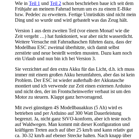
Wie in
Teil 1
und
Teil 2
schon beschrieben baue ich seit dem
Frühjahr an meinem Fahrrad herum um es zu einem E-Bike
bzw. Pedelec zu erweitern. Fertige Umrüstkits sind nicht mein
Ding und so wurde und wird gebastelt was das Zeug hält.
Version 1 aus dem zweiten Teil (vor einem Monat! wie die
Zeit vergeht …) hat funktioniert, war aber nicht wasserdicht.
Weitere Versuche mit Fahrradtaschen führten dazu, dass der
Modellbau ESC zweimal überhitzte, sich damit selbst
zerstörte und neue bestellt werden mussten. Dazu kam noch
ein Urlaub und nun bin ich bei Version 3.
Sie verzichtet auf den extra Akku für das Licht, d.h. ich muss
immer mit einem großen Akku herumfahren, aber das ist kein
Problem. Der ESC ist wieder außerhalb der Akkutasche
montiert und ich verwende zur Zeit einen externen Arduino
und nicht den, der im Frontscheinwerfer verbaut ist um den
Motor zu steuern. Klappt ganz hervorragend.
Mit zwei günstigen 4S Modellbauakkus (5 Ah) wird es
betrieben und per Arduino auf 300 Watt Dauerleistung
begrenzt. Ja, nicht ganz StVO-konform, aber ich teste noch
auf Waldwegen. Man kommt mit dieser Konfiguration und
kräftigem Treten auch auf über 25 km/h und kann relativ gut
ca. 30-32 km/h auf ebener Strecke halten. Nach knapp über