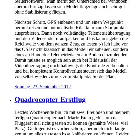
Steuersoftware). Man merkt den Unterschied bei Windböen,
aber im Prinzip lassen sich Modellflugzeuge auch sehr gut
ohne Stabilisierung fliegen.
Nächster Schritt, GPS einbauen und um einen Wegpunkt
herumkreisen und automatische Rückkehr zum Startpunkt
ausprobieren. Dann noch vollständige Telemetrieübertragung
und den Videosender draufpacken und los kann’s gehen die
Reichweite von dem ganzen Zeug zu testen ;-) Ich habe vor
das OSD nicht klassisch in das Modell einzubauen, sondern
eines an Hand der Telemetriedaten am Boden einzublenden.
Damit müsste es möglich sein auch bei Bildausfall der
Videoübertragung noch halbwegs die Kontrolle zu behalten
und bei komplettem Kontrollverlust steuert sich das Modell
von selbst wieder zurück zum Startplatz. So der Plan.
Sonntag, 23. September 2012
Quadrocopter Erstflug
Letztes Wochenende bin ich mit zwei Freunden und meinem
fertigen Quadrocopter nach Marloffstein gedüst um das
Fluggerät mal richtig testen zu können (gemähte Wiese, viel
Platz). Geflogen ist es vorher schon, aber noch nicht lange
genug um alles zu testen bzw. kalibrieren zu können. Leider