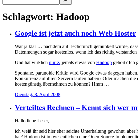
Schlagwort:
Hadoop
Google ist jetzt auch noch Web Hoster
War ja klar … nachdem auf Techcrunch gemunkelt wurde, dass G
Datenmengen sogar kostenlos, wenn ich das richtig verstanden
Und hat wirklich
nur X
jemals etwas von
Hadoop
gehört? Ich 
Spontane, paranoide Kritik: wird Google etwas dagegen haben,
Konkurrenz auf ihren Servern laufen haben? Oder machen die das
kostengünstig übernehmen zu können? Hmm …
Dienstag, 8. April 2008
Verteiltes Rechnen – Kennt sich wer 
Hallo liebe Leser,
ich weiß ihr seid hier eher seichte Unterhaltung gewohnt, abe
hat? Hadoop ist im wesentlichen eine Open Source Implement