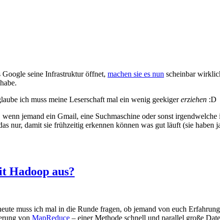
oogle seine Infrastruktur öffnet,
machen sie es nun
scheinbar wirkli
 habe.
glaube ich muss meine Leserschaft mal ein wenig geekiger
erziehen
:D
 wenn jemand ein Gmail, eine Suchmaschine oder sonst irgendwelche i
 nur, damit sie frühzeitig erkennen können was gut läuft (sie haben ja
mit Hadoop aus?
r heute muss ich mal in die Runde fragen, ob jemand von euch Erfahru
ierung von
MapReduce
– einer Methode schnell und parallel große Da