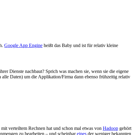
ch.
Google App Engine
heißt das Baby und ist für relativ kleine
hrer Dienste nachbaut? Sprich was machen sie, wenn sie die eigene
 alle Daten) um die Applikation/Firma dann ebenso frühzeitig relativ
ng mit verteiltem Rechnen hat und schon mal etwas von
Hadoop
gehört
tenmengen zu bearbeiten – und scheinbar
eines
der weniger bekannten