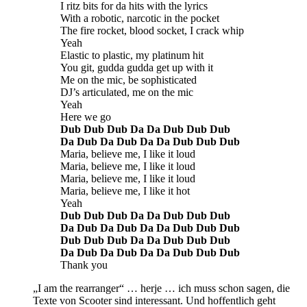
I ritz bits for da hits with the lyrics
With a robotic, narcotic in the pocket
The fire rocket, blood socket, I crack whip
Yeah
Elastic to plastic, my platinum hit
You git, gudda gudda get up with it
Me on the mic, be sophisticated
DJ’s articulated, me on the mic
Yeah
Here we go
Dub Dub Dub Da Da Dub Dub Dub
Da Dub Da Dub Da Da Dub Dub Dub
Maria, believe me, I like it loud
Maria, believe me, I like it loud
Maria, believe me, I like it loud
Maria, believe me, I like it hot
Yeah
Dub Dub Dub Da Da Dub Dub Dub
Da Dub Da Dub Da Da Dub Dub Dub
Dub Dub Dub Da Da Dub Dub Dub
Da Dub Da Dub Da Da Dub Dub Dub
Thank you
„I am the rearranger“ … herje … ich muss schon sagen, die
Texte von Scooter sind interessant. Und hoffentlich geht