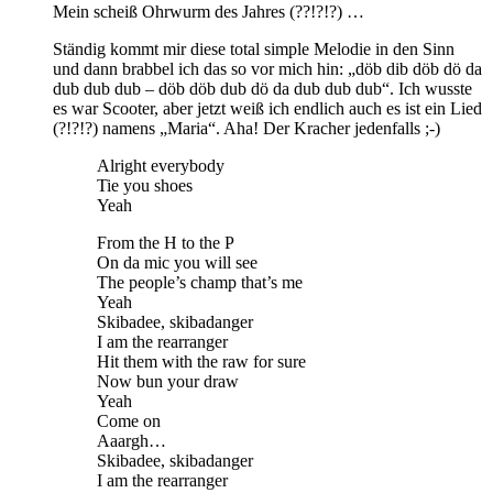
Mein scheiß Ohrwurm des Jahres (??!?!?) …
Ständig kommt mir diese total simple Melodie in den Sinn
und dann brabbel ich das so vor mich hin: „döb dib döb dö da
dub dub dub – döb döb dub dö da dub dub dub“. Ich wusste
es war Scooter, aber jetzt weiß ich endlich auch es ist ein Lied
(?!?!?) namens „Maria“. Aha! Der Kracher jedenfalls ;-)
Alright everybody
Tie you shoes
Yeah
From the H to the P
On da mic you will see
The people’s champ that’s me
Yeah
Skibadee, skibadanger
I am the rearranger
Hit them with the raw for sure
Now bun your draw
Yeah
Come on
Aaargh…
Skibadee, skibadanger
I am the rearranger