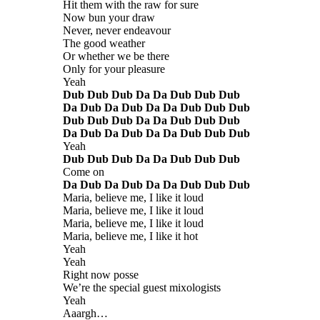
Hit them with the raw for sure
Now bun your draw
Never, never endeavour
The good weather
Or whether we be there
Only for your pleasure
Yeah
Dub Dub Dub Da Da Dub Dub Dub
Da Dub Da Dub Da Da Dub Dub Dub
Dub Dub Dub Da Da Dub Dub Dub
Da Dub Da Dub Da Da Dub Dub Dub
Yeah
Dub Dub Dub Da Da Dub Dub Dub
Come on
Da Dub Da Dub Da Da Dub Dub Dub
Maria, believe me, I like it loud
Maria, believe me, I like it loud
Maria, believe me, I like it loud
Maria, believe me, I like it hot
Yeah
Yeah
Right now posse
We’re the special guest mixologists
Yeah
Aaargh…