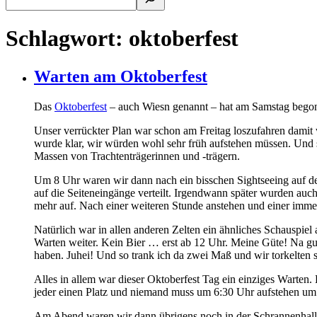
Schlagwort:
oktoberfest
Warten am Oktoberfest
Das
Oktoberfest
– auch Wiesn genannt – hat am Samstag beg
Unser verrückter Plan war schon am Freitag loszufahren damit
wurde klar, wir würden wohl sehr früh aufstehen müssen. Und 
Massen von Trachtenträgerinnen und -trägern.
Um 8 Uhr waren wir dann nach ein bisschen Sightseeing auf 
auf die Seiteneingänge verteilt. Irgendwann später wurden auc
mehr auf. Nach einer weiteren Stunde anstehen und einer imme
Natürlich war in allen anderen Zelten ein ähnliches Schauspiel
Warten weiter. Kein Bier … erst ab 12 Uhr. Meine Güte! Na gut
haben. Juhei! Und so trank ich da zwei Maß und wir torkelten
Alles in allem war dieser Oktoberfest Tag ein einziges Warten.
jeder einen Platz und niemand muss um 6:30 Uhr aufstehen um 
Am Abend waren wir dann übrigens noch in der Schrannenhalle au