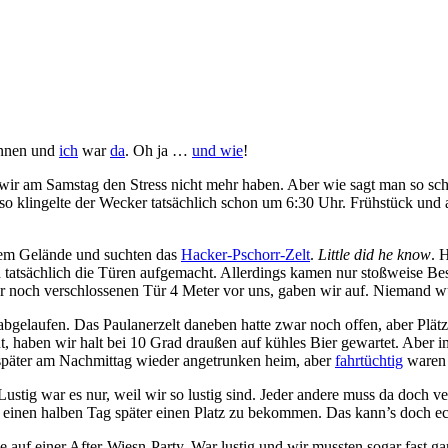
onnen und
ich
war
da
. Oh ja …
und wie
!
 wir am Samstag den Stress nicht mehr haben. Aber wie sagt man so sc
so klingelte der Wecker tatsächlich schon um 6:30 Uhr. Frühstück un
dem Gelände und suchten das
Hacker-Pschorr-Zelt
.
Little did he know
. 
h tatsächlich die Türen aufgemacht. Allerdings kamen nur stoßweise Be
r noch verschlossenen Tür 4 Meter vor uns, gaben wir auf. Niemand w
 abgelaufen. Das Paulanerzelt daneben hatte zwar noch offen, aber Plätz
, haben wir halt bei 10 Grad draußen auf kühles Bier gewartet. Aber 
 später am Nachmittag wieder angetrunken heim, aber
fahrtüchtig
waren w
 Lustig war es nur, weil wir so lustig sind. Jeder andere muss da doch 
einen halben Tag später einen Platz zu bekommen. Das kann’s doch ec
f einer After-Wiesn-Party. War lustig und wir mussten sogar fast gar n