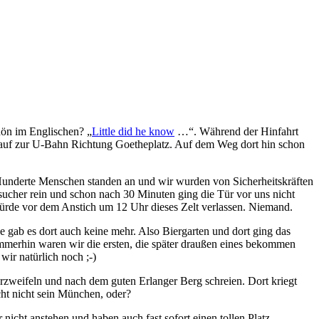
hön im Englischen? „
Little did he know
…“. Während der Hinfahrt
d auf zur U-Bahn Richtung Goetheplatz. Auf dem Weg dort hin schon
Hunderte Menschen standen an und wir wurden von Sicherheitskräften
sucher rein und schon nach 30 Minuten ging die Tür vor uns nicht
ürde vor dem Anstich um 12 Uhr dieses Zelt verlassen. Niemand.
e gab es dort auch keine mehr. Also Biergarten und dort ging das
immerhin waren wir die ersten, die später draußen eines bekommen
ir natürlich noch ;-)
verzweifeln und nach dem guten Erlanger Berg schreien. Dort kriegt
ht nicht sein München, oder?
icht anstehen und haben auch fast sofort einen tollen Platz