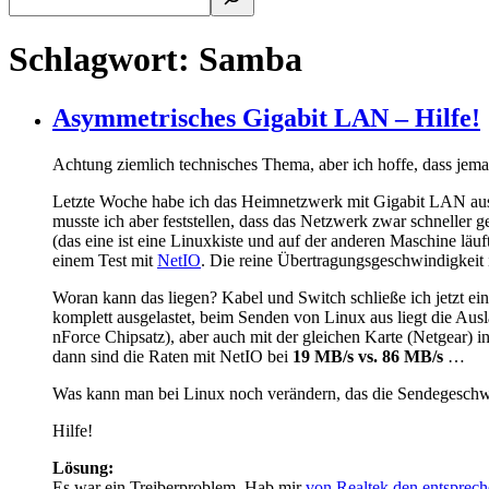
Schlagwort:
Samba
Asymmetrisches Gigabit LAN – Hilfe!
Achtung ziemlich technisches Thema, aber ich hoffe, dass jema
Letzte Woche habe ich das Heimnetzwerk mit Gigabit LAN ausge
musste ich aber feststellen, dass das Netzwerk zwar schneller 
(das eine ist eine Linuxkiste und auf der anderen Maschine lä
einem Test mit
NetIO
. Die reine Übertragungsgeschwindigkeit
Woran kann das liegen? Kabel und Switch schließe ich jetzt e
komplett ausgelastet, beim Senden von Linux aus liegt die A
nForce Chipsatz), aber auch mit der gleichen Karte (Netgear) 
dann sind die Raten mit NetIO bei
19 MB/s vs. 86 MB/s
…
Was kann man bei Linux noch verändern, das die Sendegeschw
Hilfe!
Lösung:
Es war ein Treiberproblem. Hab mir
von Realtek den entsprec