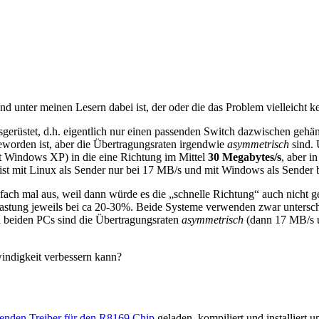
nd unter meinen Lesern dabei ist, der oder die das Problem vielleicht 
rüstet, d.h. eigentlich nur einen passenden Switch dazwischen gehän
geworden ist, aber die Übertragungsraten irgendwie
asymmetrisch
sind. 
uft Windows XP) in die eine Richtung im Mittel
30 Megabytes/s
, aber i
 ist mit Linux als Sender nur bei 17 MB/s und mit Windows als Sender
infach mal aus, weil dann würde es die „schnelle Richtung“ auch nic
uslastung jeweils bei ca 20-30%. Beide Systeme verwenden zwar unter
in beiden PCs sind die Übertragungsraten
asymmetrisch
(dann 17 MB/s 
indigkeit verbessern kann?
henden Treiber für den R8169 Chip
geladen, kompiliert und installiert 