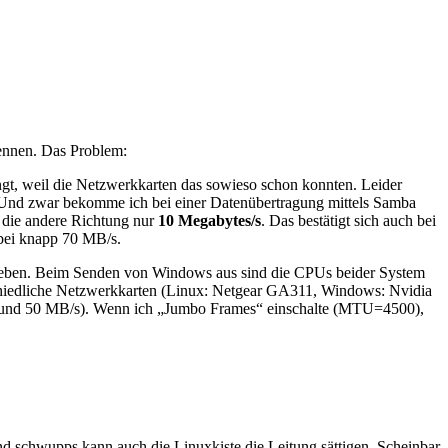
kennen. Das Problem:
gt, weil die Netzwerkkarten das sowieso schon konnten. Leider
Und zwar bekomme ich bei einer Datenübertragung mittels Samba
n die andere Richtung nur
10 Megabytes/s
. Das bestätigt sich auch bei
 bei knapp 70 MB/s.
ht geben. Beim Senden von Windows aus sind die CPUs beider System
schiedliche Netzwerkkarten (Linux: Netgear GA311, Windows: Nvidia
und 50 MB/s). Wenn ich „Jumbo Frames“ einschalte (MTU=4500),
und schwupps kann auch die Linuxkiste die Leitung sättigen. Scheinbar