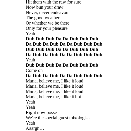
Hit them with the raw for sure
Now bun your draw
Never, never endeavour
The good weather
Or whether we be there
Only for your pleasure
Yeah
Dub Dub Dub Da Da Dub Dub Dub
Da Dub Da Dub Da Da Dub Dub Dub
Dub Dub Dub Da Da Dub Dub Dub
Da Dub Da Dub Da Da Dub Dub Dub
Yeah
Dub Dub Dub Da Da Dub Dub Dub
Come on
Da Dub Da Dub Da Da Dub Dub Dub
Maria, believe me, I like it loud
Maria, believe me, I like it loud
Maria, believe me, I like it loud
Maria, believe me, I like it hot
Yeah
Yeah
Right now posse
We’re the special guest mixologists
Yeah
Aaargh…