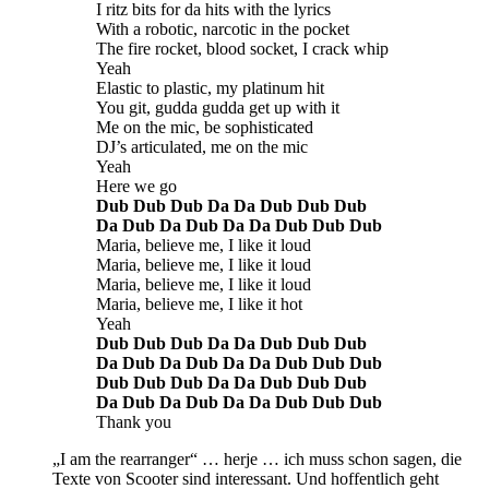
I ritz bits for da hits with the lyrics
With a robotic, narcotic in the pocket
The fire rocket, blood socket, I crack whip
Yeah
Elastic to plastic, my platinum hit
You git, gudda gudda get up with it
Me on the mic, be sophisticated
DJ’s articulated, me on the mic
Yeah
Here we go
Dub Dub Dub Da Da Dub Dub Dub
Da Dub Da Dub Da Da Dub Dub Dub
Maria, believe me, I like it loud
Maria, believe me, I like it loud
Maria, believe me, I like it loud
Maria, believe me, I like it hot
Yeah
Dub Dub Dub Da Da Dub Dub Dub
Da Dub Da Dub Da Da Dub Dub Dub
Dub Dub Dub Da Da Dub Dub Dub
Da Dub Da Dub Da Da Dub Dub Dub
Thank you
„I am the rearranger“ … herje … ich muss schon sagen, die
Texte von Scooter sind interessant. Und hoffentlich geht