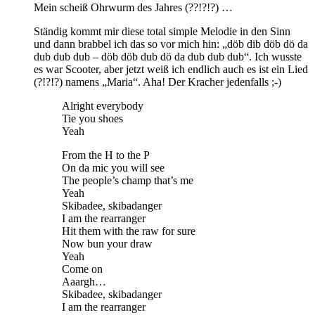
Mein scheiß Ohrwurm des Jahres (??!?!?) …
Ständig kommt mir diese total simple Melodie in den Sinn
und dann brabbel ich das so vor mich hin: „döb dib döb dö da
dub dub dub – döb döb dub dö da dub dub dub“. Ich wusste
es war Scooter, aber jetzt weiß ich endlich auch es ist ein Lied
(?!?!?) namens „Maria“. Aha! Der Kracher jedenfalls ;-)
Alright everybody
Tie you shoes
Yeah
From the H to the P
On da mic you will see
The people’s champ that’s me
Yeah
Skibadee, skibadanger
I am the rearranger
Hit them with the raw for sure
Now bun your draw
Yeah
Come on
Aaargh…
Skibadee, skibadanger
I am the rearranger