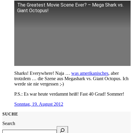
The Greatest Movie Scene Ever? – Mega Shark vs.
Giant Octopus!
Sharks! Everywhere! Naja …
was amerikanisches
, aber
trotzdem … die Szene aus Megashark vs. Giant Octopus. Ich
werde sie nie vergessen ;-)
P.S.: Es war heute verdammt heiß! Fast 40 Grad! Sommer!
Sonntag, 19. August 2012
SUCHE
Search