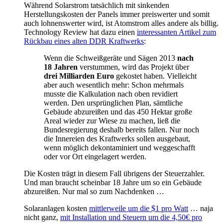
Während Solarstrom tatsächlich mit sinkenden
Herstellungskosten der Panels immer preiswerter und somit
auch lohnenswerter wird, ist Atomstrom alles andere als billig.
Technology Review hat dazu einen
interessanten Artikel zum
Rückbau eines alten DDR Kraftwerks
:
Wenn die Schweißgeräte und Sägen 2013
nach
18 Jahren
verstummen, wird das Projekt über
drei Milliarden Euro
gekostet haben. Vielleicht
aber auch wesentlich mehr: Schon mehrmals
musste die Kalkulation nach oben revidiert
werden. Den ursprünglichen Plan, sämtliche
Gebäude abzureißen und das 450 Hektar große
Areal wieder zur Wiese zu machen, ließ die
Bundesregierung deshalb bereits fallen. Nur noch
die Innereien des Kraftwerks sollen ausgebaut,
wenn möglich dekontaminiert und weggeschafft
oder vor Ort eingelagert werden.
Die Kosten trägt in diesem Fall übrigens der Steuerzahler.
Und man braucht scheinbar 18 Jahre um so ein Gebäude
abzureißen. Nur mal so zum Nachdenken …
Solaranlagen kosten
mittlerweile um die $1 pro Watt
… naja
nicht ganz,
mit Installation und Steuern um die 4,50€ pro