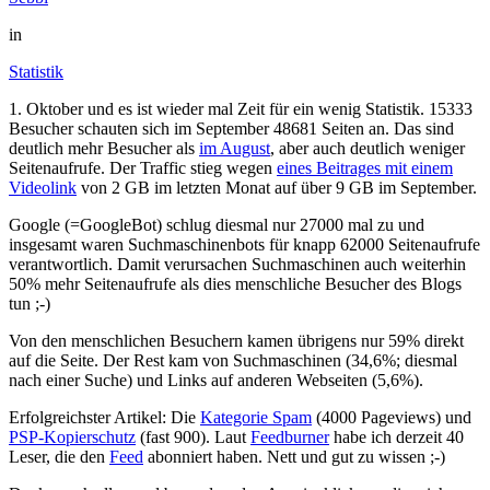
in
Statistik
1. Oktober und es ist wieder mal Zeit für ein wenig Statistik. 15333
Besucher schauten sich im September 48681 Seiten an. Das sind
deutlich mehr Besucher als
im August
, aber auch deutlich weniger
Seitenaufrufe. Der Traffic stieg wegen
eines Beitrages mit einem
Videolink
von 2 GB im letzten Monat auf über 9 GB im September.
Google (=GoogleBot) schlug diesmal nur 27000 mal zu und
insgesamt waren Suchmaschinenbots für knapp 62000 Seitenaufrufe
verantwortlich. Damit verursachen Suchmaschinen auch weiterhin
50% mehr Seitenaufrufe als dies menschliche Besucher des Blogs
tun ;-)
Von den menschlichen Besuchern kamen übrigens nur 59% direkt
auf die Seite. Der Rest kam von Suchmaschinen (34,6%; diesmal
nach einer Suche) und Links auf anderen Webseiten (5,6%).
Erfolgreichster Artikel: Die
Kategorie Spam
(4000 Pageviews) und
PSP-Kopierschutz
(fast 900). Laut
Feedburner
habe ich derzeit 40
Leser, die den
Feed
abonniert haben. Nett und gut zu wissen ;-)