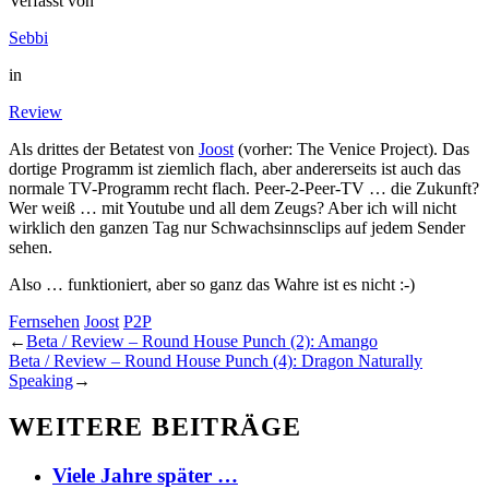
Verfasst von
Sebbi
in
Review
Als drittes der Betatest von
Joost
(vorher: The Venice Project). Das
dortige Programm ist ziemlich flach, aber andererseits ist auch das
normale TV-Programm recht flach. Peer-2-Peer-TV … die Zukunft?
Wer weiß … mit Youtube und all dem Zeugs? Aber ich will nicht
wirklich den ganzen Tag nur Schwachsinnsclips auf jedem Sender
sehen.
Also … funktioniert, aber so ganz das Wahre ist es nicht :-)
Fernsehen
Joost
P2P
←
Beta / Review – Round House Punch (2): Amango
Beta / Review – Round House Punch (4): Dragon Naturally
Speaking
→
WEITERE BEITRÄGE
Viele Jahre später …