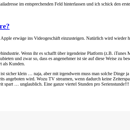
adresse im entsprechenden Feld hinterlassen und ich schick den erst
ore?
ss Apple erwäge ins Videogeschäft einzusteigen. Natürlich wird wieder he
industrie. Wenn ihr es schafft über irgendeine Platform (z.B. iTunes
zubieten und zwar so, dass es angenehmer ist sie auf diese Weise zu be
rt als Kunden.
 ist sicher klein … naja, aber mit irgendwem muss man solche Dinge ja 
eits angeboten wird. Wozu TV streamen, wenn dadurch keine Zeiterspa
t spart … unglaublich. Eine ganze viertel Stunden pro Serienstunde!!!