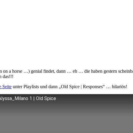
on a horse …) genial findet, dann … eh … die haben gestern scheinb
 das!!!
 Seite
unter Playlists und dann „Old Spice | Responses“ … hilariös!
lyssa_Milano 1 | Old Spice