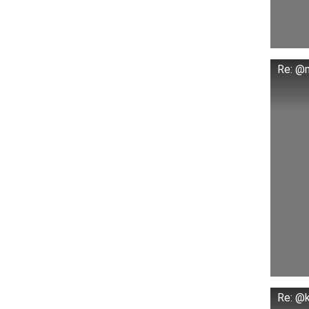
Re: @m
Re: @k