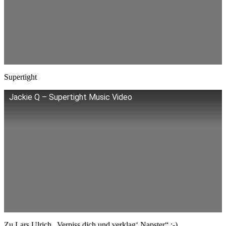
Supertight
Jackie Q – Supertight Music Video
Zu Lars Ulrich „Verpiss dich und verklag‘ Napster“ ;-)