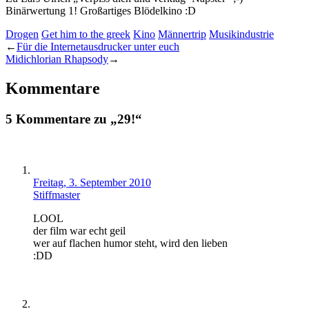
Binärwertung 1! Großartiges Blödelkino :D
Drogen
Get him to the greek
Kino
Männertrip
Musikindustrie
←
Für die Internetausdrucker unter euch
Midichlorian Rhapsody
→
Kommentare
5 Kommentare zu „29!“
Freitag, 3. September 2010
Stiffmaster
LOOL
der film war echt geil
wer auf flachen humor steht, wird den lieben
:DD