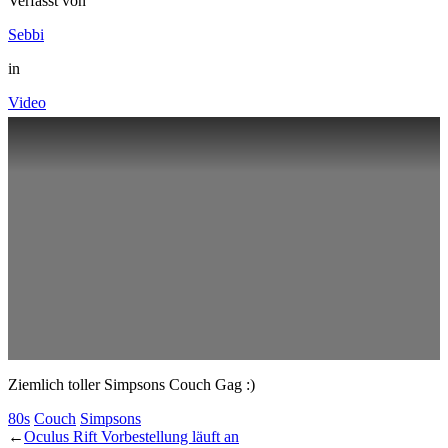
Verfasst von
Sebbi
in
Video
Ziemlich toller Simpsons Couch Gag :)
80s
Couch
Simpsons
←
Oculus Rift Vorbestellung läuft an