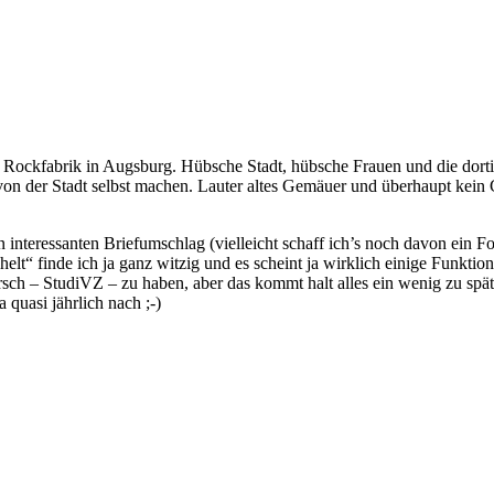
ockfabrik in Augsburg. Hübsche Stadt, hübsche Frauen und die dortige 
von der Stadt selbst machen. Lauter altes Gemäuer und überhaupt kein 
interessanten Briefumschlag (vielleicht schaff ich’s noch davon ein
elt“ finde ich ja ganz witzig und es scheint ja wirklich einige Funkti
rsch – StudiVZ – zu haben, aber das kommt halt alles ein wenig zu spät 
quasi jährlich nach ;-)