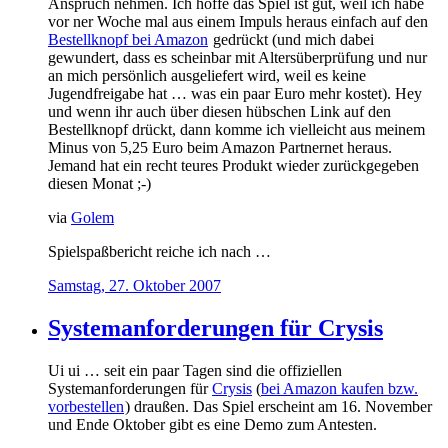
Anspruch nehmen. Ich hoffe das Spiel ist gut, weil ich habe
vor ner Woche mal aus einem Impuls heraus einfach auf den
Bestellknopf bei Amazon
gedrückt (und mich dabei
gewundert, dass es scheinbar mit Altersüberprüfung und nur
an mich persönlich ausgeliefert wird, weil es keine
Jugendfreigabe hat … was ein paar Euro mehr kostet). Hey
und wenn ihr auch über diesen hübschen Link auf den
Bestellknopf drückt, dann komme ich vielleicht aus meinem
Minus von 5,25 Euro beim Amazon Partnernet heraus.
Jemand hat ein recht teures Produkt wieder zurückgegeben
diesen Monat ;-)
via
Golem
Spielspaßbericht reiche ich nach …
Samstag, 27. Oktober 2007
Systemanforderungen für Crysis
Ui ui … seit ein paar Tagen sind die offiziellen
Systemanforderungen für
Crysis
(
bei Amazon kaufen bzw.
vorbestellen
) draußen. Das Spiel erscheint am 16. November
und Ende Oktober gibt es eine Demo zum Antesten.