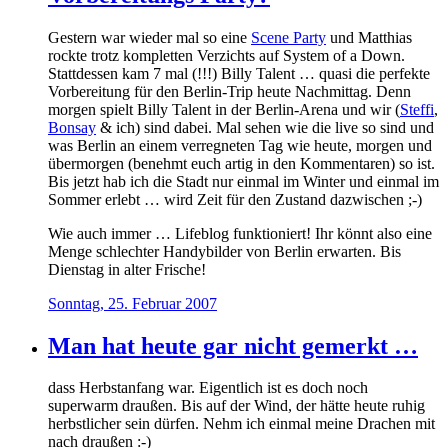
Gestern war wieder mal so eine
Scene Party
und Matthias
rockte trotz kompletten Verzichts auf System of a Down.
Stattdessen kam 7 mal (!!!) Billy Talent … quasi die perfekte
Vorbereitung für den Berlin-Trip heute Nachmittag. Denn
morgen spielt Billy Talent in der Berlin-Arena und wir (
Steffi
,
Bonsay
& ich) sind dabei. Mal sehen wie die live so sind und
was Berlin an einem verregneten Tag wie heute, morgen und
übermorgen (benehmt euch artig in den Kommentaren) so ist.
Bis jetzt hab ich die Stadt nur einmal im Winter und einmal im
Sommer erlebt … wird Zeit für den Zustand dazwischen ;-)
Wie auch immer … Lifeblog funktioniert! Ihr könnt also eine
Menge schlechter Handybilder von Berlin erwarten. Bis
Dienstag in alter Frische!
Sonntag, 25. Februar 2007
Man hat heute gar nicht gemerkt …
dass Herbstanfang war. Eigentlich ist es doch noch
superwarm draußen. Bis auf der Wind, der hätte heute ruhig
herbstlicher sein dürfen. Nehm ich einmal meine Drachen mit
nach draußen :-)