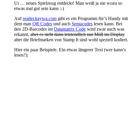
Ui … neues Spielzeug entdeckt! Man weiß ja nie wozu so
etwas mal gut sein kann :-)
Auf
reader.kaywa.com
gibt es ein Programm für’s Handy mit
dem man
QR Codes
und auch
Semacodes
lesen kann. Bei
den 2D-Barcodes im
Datamatrix Code
wird zwar auch was
erkannt,
aber es steht dann letztendlich nur Müll im Display
aber die Briefmarken von Stamp It sind wohl speziell kodiert.
Hier ein paar Beispiele. Ein etwas längerer Text (wer kann’s
lesen?):