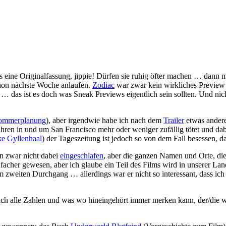
eine Originalfassung, jippie! Dürfen sie ruhig öfter machen … dann m
chon nächste Woche anlaufen.
Zodiac
war zwar kein wirkliches Preview
n … das ist es doch was Sneak Previews eigentlich sein sollten. Und ni
ommerplanung
), aber irgendwie habe ich nach dem
Trailer
etwas anderes
Jahren in und um San Francisco mehr oder weniger zufällig tötet und dab
ke Gyllenhaal
) der Tageszeitung ist jedoch so von dem Fall besessen, da
in zwar nicht dabei
eingeschlafen
, aber die ganzen Namen und Orte, di
nfacher gewesen, aber ich glaube ein Teil des Films wird in unserer La
m zweiten Durchgang … allerdings war er nicht so interessant, dass ic
ich alle Zahlen und was wo hineingehört immer merken kann, der/die w