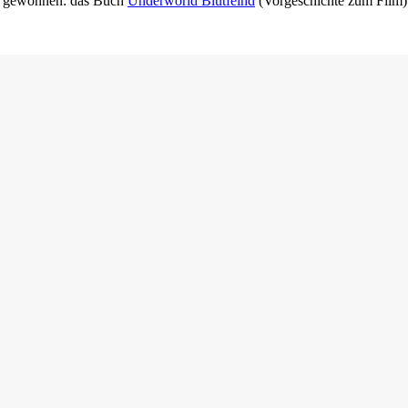
l gewonnen: das Buch
Underworld Blutfeind
(Vorgeschichte zum Film) 