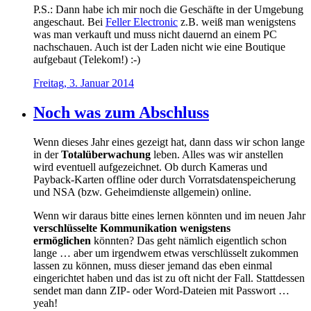
P.S.: Dann habe ich mir noch die Geschäfte in der Umgebung
angeschaut. Bei
Feller Electronic
z.B. weiß man wenigstens
was man verkauft und muss nicht dauernd an einem PC
nachschauen. Auch ist der Laden nicht wie eine Boutique
aufgebaut (Telekom!) :-)
Freitag, 3. Januar 2014
Noch was zum Abschluss
Wenn dieses Jahr eines gezeigt hat, dann dass wir schon lange
in der
Totalüberwachung
leben. Alles was wir anstellen
wird eventuell aufgezeichnet. Ob durch Kameras und
Payback-Karten offline oder durch Vorratsdatenspeicherung
und NSA (bzw. Geheimdienste allgemein) online.
Wenn wir daraus bitte eines lernen könnten und im neuen Jahr
verschlüsselte Kommunikation wenigstens
ermöglichen
könnten? Das geht nämlich eigentlich schon
lange … aber um irgendwem etwas verschlüsselt zukommen
lassen zu können, muss dieser jemand das eben einmal
eingerichtet haben und das ist zu oft nicht der Fall. Stattdessen
sendet man dann ZIP- oder Word-Dateien mit Passwort …
yeah!