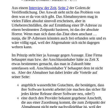
Aus einem
Interview der Zeit
,
Seite 2
der Golem.de
Veröffentlichung. Der Anwalt sieht nicht das Problem von
dem was er da von sich gibt. Das Abmahnsystem mag in
vielen Fällen absolut sinnvoll erscheinen, aber in
Urheberrechtsfällen, die auf Ermittlung einer IP-Adresse zu
einem bestimmten Zeitpunkt basieren, ist das der absolute
Horror. Wenn man sich dann das Zitat oben anschaut …
nunja, die IP-Adressen könnten auch frei erfunden sein und es
wäre völlig egal, weil der Abgemahnte sich nicht dagegen
wehren kann.
Im Prinzip steht hier ja Aussage gegen Aussage. Eine Firma
behauptet man bzw. der Anschlussinhaber hätte zu Zeit X
etwas bestimmtes gemacht, das man in Zukunft bitte
unterlassen soll. Anschlussinhaber Y behauptet dem ist nicht
so. Aber der Abmahner hat dabei leider alle Vorteile auf
seiner Seite:
angeblich wasserdichte Gutachten, die bestätigen, dass
ihre Software korrekt arbeitet (sie machen das sicher für
jedes kleine Release dieser Software neu, oder?)
eine durch den Provider bekannt gegebene Anschrift,
die aus einer Zuordnung kommt, die zum Zeitpunkt der
Abmahnung nicht mehr nachvollziehbar ist, weil der