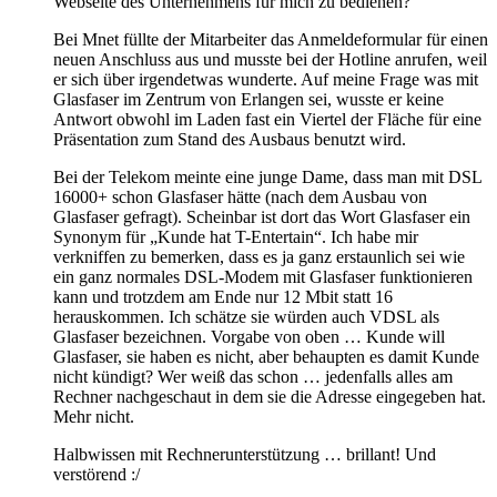
Webseite des Unternehmens für mich zu bedienen?
Bei Mnet füllte der Mitarbeiter das Anmeldeformular für einen
neuen Anschluss aus und musste bei der Hotline anrufen, weil
er sich über irgendetwas wunderte. Auf meine Frage was mit
Glasfaser im Zentrum von Erlangen sei, wusste er keine
Antwort obwohl im Laden fast ein Viertel der Fläche für eine
Präsentation zum Stand des Ausbaus benutzt wird.
Bei der Telekom meinte eine junge Dame, dass man mit DSL
16000+ schon Glasfaser hätte (nach dem Ausbau von
Glasfaser gefragt). Scheinbar ist dort das Wort Glasfaser ein
Synonym für „Kunde hat T-Entertain“. Ich habe mir
verkniffen zu bemerken, dass es ja ganz erstaunlich sei wie
ein ganz normales DSL-Modem mit Glasfaser funktionieren
kann und trotzdem am Ende nur 12 Mbit statt 16
herauskommen. Ich schätze sie würden auch VDSL als
Glasfaser bezeichnen. Vorgabe von oben … Kunde will
Glasfaser, sie haben es nicht, aber behaupten es damit Kunde
nicht kündigt? Wer weiß das schon … jedenfalls alles am
Rechner nachgeschaut in dem sie die Adresse eingegeben hat.
Mehr nicht.
Halbwissen mit Rechnerunterstützung … brillant! Und
verstörend :/