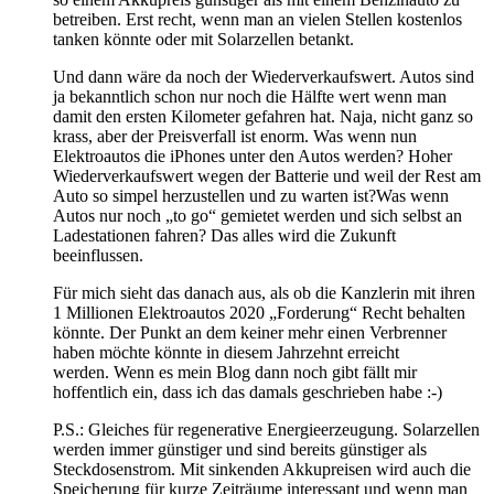
betreiben. Erst recht, wenn man an vielen Stellen kostenlos
tanken könnte oder mit Solarzellen betankt.
Und dann wäre da noch der Wiederverkaufswert. Autos sind
ja bekanntlich schon nur noch die Hälfte wert wenn man
damit den ersten Kilometer gefahren hat. Naja, nicht ganz so
krass, aber der Preisverfall ist enorm. Was wenn nun
Elektroautos die iPhones unter den Autos werden? Hoher
Wiederverkaufswert wegen der Batterie und weil der Rest am
Auto so simpel herzustellen und zu warten ist?Was wenn
Autos nur noch „to go“ gemietet werden und sich selbst an
Ladestationen fahren? Das alles wird die Zukunft
beeinflussen.
Für mich sieht das danach aus, als ob die Kanzlerin mit ihren
1 Millionen Elektroautos 2020 „Forderung“ Recht behalten
könnte. Der Punkt an dem keiner mehr einen Verbrenner
haben möchte könnte in diesem Jahrzehnt erreicht
werden. Wenn es mein Blog dann noch gibt fällt mir
hoffentlich ein, dass ich das damals geschrieben habe :-)
P.S.: Gleiches für regenerative Energieerzeugung. Solarzellen
werden immer günstiger und sind bereits günstiger als
Steckdosenstrom. Mit sinkenden Akkupreisen wird auch die
Speicherung für kurze Zeiträume interessant und wenn man