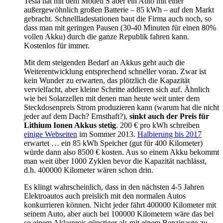
Tesla hat mit dem Modell S aber ein Auto mit einer
außergewöhnlich großen Batterie – 85 kWh – auf den Markt
gebracht. Schnellladestationen baut die Firma auch noch, so
dass man mit geringen Pausen (30-40 Minuten für einen 80%
vollen Akku) durch die ganze Republik fahren kann.
Kostenlos für immer.
Mit dem steigenden Bedarf an Akkus geht auch die
Weiterentwicklung entsprechend schneller voran. Zwar ist
kein Wunder zu erwarten, das plötzlich die Kapazität
vervielfacht, aber kleine Schritte addieren sich auf. Ähnlich
wie bei Solarzellen mit denen man heute weit unter dem
Steckdosenpreis Strom produzieren kann (warum hat die nicht
jeder auf dem Dach? Ernsthaft?),
sinkt auch der Preis für
Lithium Ionen Akkus stetig
. 200 € pro kWh schreiben
einige Webseiten
im Sommer 2013.
Halbierung bis 2017
erwartet … ein 85 kWh Speicher (gut für 400 Kilometer)
würde dann also 8500 € kosten. Aus so einem Akku bekommt
man weit über 1000 Zyklen bevor die Kapazität nachlässt,
d.h. 400000 Kilometer wären schon drin.
Es klingt wahrscheinlich, dass in den nächsten 4-5 Jahren
Elektroautos auch preislich mit den normalen Autos
konkurrieren können. Nicht jeder fährt 400000 Kilometer mit
seinem Auto, aber auch bei 100000 Kilometern wäre das bei
so einem Akkupreis günstiger als mit einem Benzinauto zu