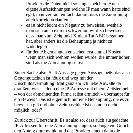
Provider die Daten nicht so lange speichert. Auch
eigene Aufzeichnungen welche IP man wann hatte sind
egal, man vertraut einfach darauf, dass die Zuordnung
auch korrekt verlaufen ist
es ist nicht leicht ein Negativ zu beweisen, weshalb
man sich auch extrem schwer tun wird zu beweisen,
dass man zum Zeitpunkt X nicht Tat ABC begannen
hat, aber anders ist die Behauptung ja nicht zu
widerlegen
für den Abgemahnten entstehen erst einmal Kosten,
wenn man sich wehren wollen würde, die immer höher
sind als die Abmahnung selbst
Super Sache also. Statt Aussage gegen Aussage heißt das also
Gegengutachten ist nötig und weg mit der
Unschuldsvermutung. Mal ganz ehrlich liebe Anwälte da
draußen, was ist denn eine IP-Adresse mit einem Zeitstempel
– von der abmahnenden Firma selbst ermittelt – überhaupt für
ein Beweis? Das ist eigentlich nur eine Behauptung, die es zu
beweisen gilt und ohne Zeitmaschine ist das noch nicht
möglich, oder?
Zurück zur Überschrift. Es ist also so, dass auch ausgedachte
IP-Adressen für eine Abmahnung taugen, so lange ein Gericht
den Antrag durchwinkt und der Provider einem dann die