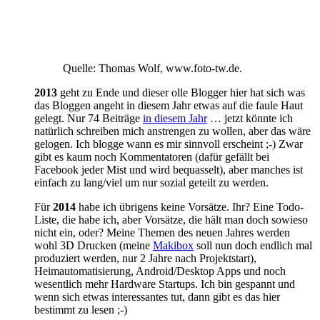
Quelle: Thomas Wolf, www.foto-tw.de.
2013
geht zu Ende und dieser olle Blogger hier hat sich was
das Bloggen angeht in diesem Jahr etwas auf die faule Haut
gelegt. Nur 74 Beiträge
in diesem Jahr
… jetzt könnte ich
natürlich schreiben mich anstrengen zu wollen, aber das wäre
gelogen. Ich blogge wann es mir sinnvoll erscheint ;-) Zwar
gibt es kaum noch Kommentatoren (dafür gefällt bei
Facebook jeder Mist und wird bequasselt), aber manches ist
einfach zu lang/viel um nur sozial geteilt zu werden.
Für
2014
habe ich übrigens keine Vorsätze. Ihr? Eine Todo-
Liste, die habe ich, aber Vorsätze, die hält man doch sowieso
nicht ein, oder? Meine Themen des neuen Jahres werden
wohl 3D Drucken (meine
Makibox
soll nun doch endlich mal
produziert werden, nur 2 Jahre nach Projektstart),
Heimautomatisierung, Android/Desktop Apps und noch
wesentlich mehr Hardware Startups. Ich bin gespannt und
wenn sich etwas interessantes tut, dann gibt es das hier
bestimmt zu lesen ;-)