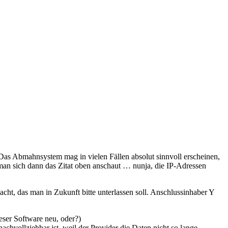
Das Abmahnsystem mag in vielen Fällen absolut sinnvoll erscheinen,
 man sich dann das Zitat oben anschaut … nunja, die IP-Adressen
ht, das man in Zukunft bitte unterlassen soll. Anschlussinhaber Y
ieser Software neu, oder?)
hvollziehbar ist, weil der Provider die Daten nicht so lange