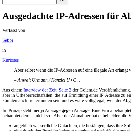
Ausgedachte IP-Adressen für 
Verfasst von
Sebbi
in
Kurioses
Aber selbst wenn die IP-Adressen auf eine illegale Art erlangt w
– Anwalt Urmann / Kanzlei U+C …
Aus einem
Interview der Zeit
,
Seite 2
der Golem.de Veröffentlichung. 
aber in Urheberrechtsfällen, die auf Ermittlung einer IP-Adresse zu 
könnten auch frei erfunden sein und es wäre völlig egal, weil der A
Im Prinzip steht hier ja Aussage gegen Aussage. Eine Firma behaupte
behauptet dem ist nicht so. Aber der Abmahner hat dabei leider alle Vo
angeblich wasserdichte Gutachten, die bestätigen, dass ihre Sof
eine durch den Provider bekannt gegebene Anschrift, die aus e