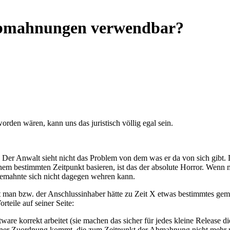
Abmahnungen verwendbar?
orden wären, kann uns das juristisch völlig egal sein.
Der Anwalt sieht nicht das Problem von dem was er da von sich gibt. 
einem bestimmten Zeitpunkt basieren, ist das der absolute Horror. Wenn
bgemahnte sich nicht dagegen wehren kann.
t man bzw. der Anschlussinhaber hätte zu Zeit X etwas bestimmtes gemac
rteile auf seiner Seite:
tware korrekt arbeitet (sie machen das sicher für jedes kleine Release d
iner Zuordnung kommt, die zum Zeitpunkt der Abmahnung nicht mehr nac