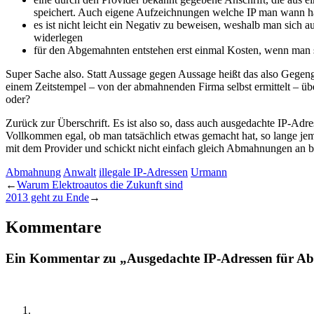
speichert. Auch eigene Aufzeichnungen welche IP man wann hatt
es ist nicht leicht ein Negativ zu beweisen, weshalb man sich
widerlegen
für den Abgemahnten entstehen erst einmal Kosten, wenn man 
Super Sache also. Statt Aussage gegen Aussage heißt das also Gegeng
einem Zeitstempel – von der abmahnenden Firma selbst ermittelt – übe
oder?
Zurück zur Überschrift. Es ist also so, dass auch ausgedachte IP-Ad
Vollkommen egal, ob man tatsächlich etwas gemacht hat, so lange jem
mit dem Provider und schickt nicht einfach gleich Abmahnungen an b
Abmahnung
Anwalt
illegale IP-Adressen
Urmann
←
Warum Elektroautos die Zukunft sind
2013 geht zu Ende
→
Kommentare
Ein Kommentar zu „Ausgedachte IP-Adressen für 