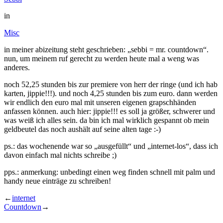
in
Misc
in meiner abizeitung steht geschrieben: „sebbi = mr. countdown“.
nun, um meinem ruf gerecht zu werden heute mal a weng was
anderes.
noch 52,25 stunden bis zur premiere von herr der ringe (und ich hab
karten, jippie!!!). und noch 4,25 stunden bis zum euro. dann werden
wir endlich den euro mal mit unseren eigenen grapschhänden
anfassen können. auch hier: jippie!!! es soll ja größer, schwerer und
was weiß ich alles sein. da bin ich mal wirklich gespannt ob mein
geldbeutel das noch aushält auf seine alten tage :-)
ps.: das wochenende war so „ausgefüllt“ und „internet-los“, dass ich
davon einfach mal nichts schreibe ;)
pps.: anmerkung: unbedingt einen weg finden schnell mit palm und
handy neue einträge zu schreiben!
←
internet
Countdown
→