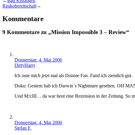
←
Bad Kissingen
Risikobereitschaft
→
Kommentare
9 Kommentare zu „Mission Impossible 3 – Review“
Donnerstag, 4. Mai 2006
DirtyHarry
Ich oute mich jetzt mal als Donnie Fan. Fand ich ziemlich gut.
Doku: Gestern hab ich Darwin´s Nightmare gesehen. OH M
Und M:i:III… da war heut eine Rezension in der Zeitung. So m
Donnerstag, 4. Mai 2006
Stefan F.