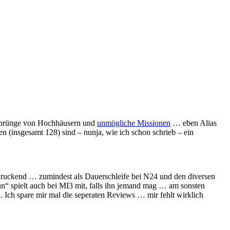
 Sprünge von Hochhäusern und
unmögliche Missionen
… eben Alias
en (insgesamt 128) sind – nunja, wie ich schon schrieb – ein
ndruckend … zumindest als Dauerschleife bei N24 und den diversen
n“ spielt auch bei MI3 mit, falls ihn jemand mag … am sonsten
 Ich spare mir mal die seperaten Reviews … mir fehlt wirklich