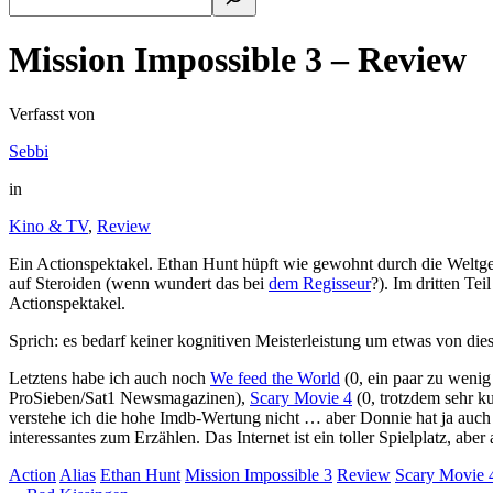
Mission Impossible 3 – Review
Verfasst von
Sebbi
in
Kino & TV
,
Review
Ein Actionspektakel. Ethan Hunt hüpft wie gewohnt durch die Welt
auf Steroiden (wenn wundert das bei
dem Regisseur
?). Im dritten Te
Actionspektakel.
Sprich: es bedarf keiner kognitiven Meisterleistung um etwas von di
Letztens habe ich auch noch
We feed the World
(0, ein paar zu wenig
ProSieben/Sat1 Newsmagazinen),
Scary Movie 4
(0, trotzdem sehr k
verstehe ich die hohe Imdb-Wertung nicht … aber Donnie hat ja auch
interessantes zum Erzählen. Das Internet ist ein toller Spielplatz, aber
Action
Alias
Ethan Hunt
Mission Impossible 3
Review
Scary Movie 