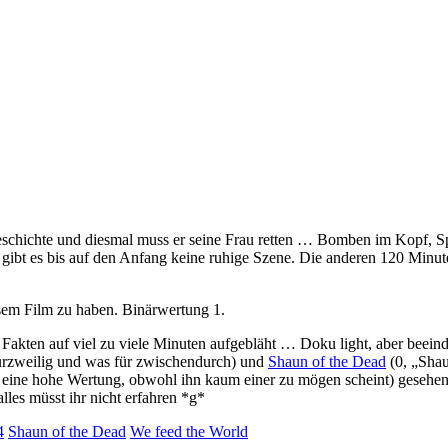
geschichte und diesmal muss er seine Frau retten … Bomben im Kopf,
il gibt es bis auf den Anfang keine ruhige Szene. Die anderen 120 Minut
esem Film zu haben. Binärwertung 1.
 Fakten auf viel zu viele Minuten aufgebläht … Doku light, aber beei
urzweilig und was für zwischendurch) und
Shaun of the Dead
(0, „Shau
 eine hohe Wertung, obwohl ihn kaum einer zu mögen scheint) gesehen.
 alles müsst ihr nicht erfahren *g*
4
Shaun of the Dead
We feed the World