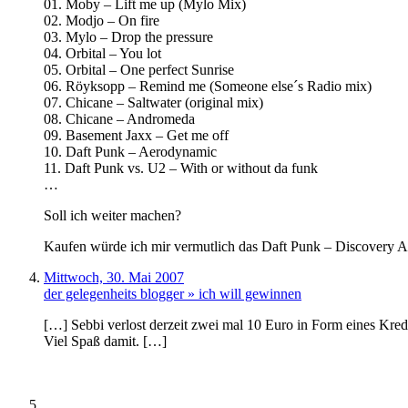
01. Moby – Lift me up (Mylo Mix)
02. Modjo – On fire
03. Mylo – Drop the pressure
04. Orbital – You lot
05. Orbital – One perfect Sunrise
06. Röyksopp – Remind me (Someone else´s Radio mix)
07. Chicane – Saltwater (original mix)
08. Chicane – Andromeda
09. Basement Jaxx – Get me off
10. Daft Punk – Aerodynamic
11. Daft Punk vs. U2 – With or without da funk
…
Soll ich weiter machen?
Kaufen würde ich mir vermutlich das Daft Punk – Discovery 
Mittwoch, 30. Mai 2007
der gelegenheits blogger » ich will gewinnen
[…] Sebbi verlost derzeit zwei mal 10 Euro in Form eines Kred
Viel Spaß damit. […]