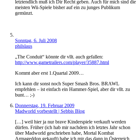
letztendlich muß ich Dir Recht geben. Auch für mich sind die
meisten Wii-Spiele bisher auf ein zu junges Publikum
gemünzt.
Sonntag, 6. Juli 2008
philslaus
„The Conduit“ könnte dir vllt. auch gefallen:
http://www.gametrailers.com/player/35887.html
Kommt aber erst 1.Quartal 2009…
Ich kann dir sonst noch Super Smash Bros. BRAWL
empfehlen – ist einfach ein Hammer-Spiel, aber dir vllt. zu
bunt… ;-)
Donnerstag, 19. Februar 2009
Madworld vorbestellt | Sebbis Blog
[…] weil hier ja nur brave Kinderspiele verkauft werden
dürfen. Früher (ich hab mir nachdem ich letztes Jahr schon
über Madworld geschrieben habe, Mortal Kombat
Armageddon gekauft) habe ich mir das dann in Österreich