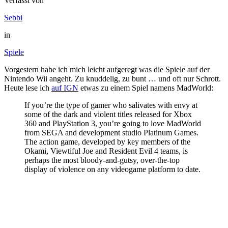
Verfasst von
Sebbi
in
Spiele
Vorgestern habe ich mich leicht aufgeregt was die Spiele auf der
Nintendo Wii angeht. Zu knuddelig, zu bunt … und oft nur Schrott.
Heute lese ich
auf IGN
etwas zu einem Spiel namens MadWorld:
If you’re the type of gamer who salivates with envy at
some of the dark and violent titles released for Xbox
360 and PlayStation 3, you’re going to love MadWorld
from SEGA and development studio Platinum Games.
The action game, developed by key members of the
Okami, Viewtiful Joe and Resident Evil 4 teams, is
perhaps the most bloody-and-gutsy, over-the-top
display of violence on any videogame platform to date.