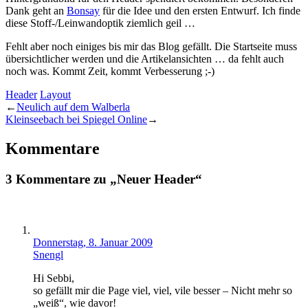
Dank geht an
Bonsay
für die Idee und den ersten Entwurf. Ich finde
diese Stoff-/Leinwandoptik ziemlich geil …
Fehlt aber noch einiges bis mir das Blog gefällt. Die Startseite muss
übersichtlicher werden und die Artikelansichten … da fehlt auch
noch was. Kommt Zeit, kommt Verbesserung ;-)
Header
Layout
←
Neulich auf dem Walberla
Kleinseebach bei Spiegel Online
→
Kommentare
3 Kommentare zu „Neuer Header“
Donnerstag, 8. Januar 2009
Snengl
Hi Sebbi,
so gefällt mir die Page viel, viel, vile besser – Nicht mehr so
„weiß“, wie davor!