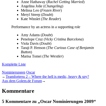
Anne Hathaway (
Rachel Getting Married
)
Angelina Jolie (
Changeling
)
Melissa Leo (
Frozen River
)
Meryl Streep (
Doubt
)
Kate Winslet (
The Reader
)
Performance by an actress in a supporting role
Amy Adams (
Doubt
)
Penelope Cruz (
Vicky Cristina Barcelona
)
Viola Davis (
Doubt
)
Taraji P. Henson (
The Curious Case of Benjamin
Button
)
Marisa Tomei (
The Wrestler
)
Komplette Liste
Nominierungen
Oscar
←
Teamfortress 2 – Where the hell is medic, heavy & spy?
Aus dem Golem.de Forum
→
Kommentare
5 Kommentare zu „Oscar Nominierungen 2009“