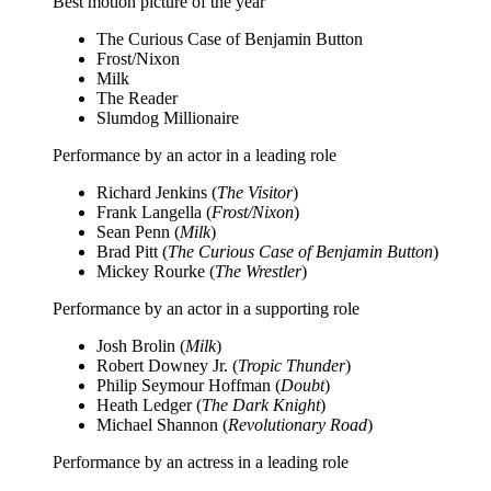
Best motion picture of the year
The Curious Case of Benjamin Button
Frost/Nixon
Milk
The Reader
Slumdog Millionaire
Performance by an actor in a leading role
Richard Jenkins (
The Visitor
)
Frank Langella (
Frost/Nixon
)
Sean Penn (
Milk
)
Brad Pitt (
The Curious Case of Benjamin Button
)
Mickey Rourke (
The Wrestler
)
Performance by an actor in a supporting role
Josh Brolin (
Milk
)
Robert Downey Jr. (
Tropic Thunder
)
Philip Seymour Hoffman (
Doubt
)
Heath Ledger (
The Dark Knight
)
Michael Shannon (
Revolutionary Road
)
Performance by an actress in a leading role