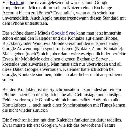
Via
Fscklog
habe davon gelesen und war erstaunt. Google
kooperiert mit Microsoft um seinen Nutzern einen Exchange
Account bieten zu können? Erstaunlich, wenn auch scheinbar
unvermeidlich. Auch Apple musste irgendwann diesen Standard mit
dem iPhone unterstützen.
Das schöne daran? Mittels
Google Sync
kann man jetzt immerhin
schon einmal den Kalender und die Kontakte auf einem iPhone,
Blackberry oder Windows Mobile Gerät mit den entsprechenden
Google Anwendungen synchronisieren (Nokia z.Z. nur Kontakte).
Mails gehen (noch?) nicht, aber dann wäre es eigentlich der perfekte
Ersatz für MobileMe oder einen eigenen Exchange Server …
kostenlos und zuverlässig. Man muss sich nur überwinden und all
diese Daten Google anvertrauen. Kalender hatte ich schon bei
Google, Kontakte sind neu, hätte ich aber lieber nicht ausprobieren
sollen.
Bei den Kontakten ist die Synchronisation – zumindest auf einem
iPhone – ziemlich dürftig. Ich habe alle Geburtstage und sonstige
Felder verloren, die Gmail wohl nicht unterstützt. Außerdem alle
Kontaktfotos … auch nach einer Synchronisation mit iTunes kamen
die nicht wieder zurück :/
Die Synchronisation mit dem Kalender funktioniert dafür tadellos.
Zwar musste ich erst Googlen, wie ich das beworbene Feature