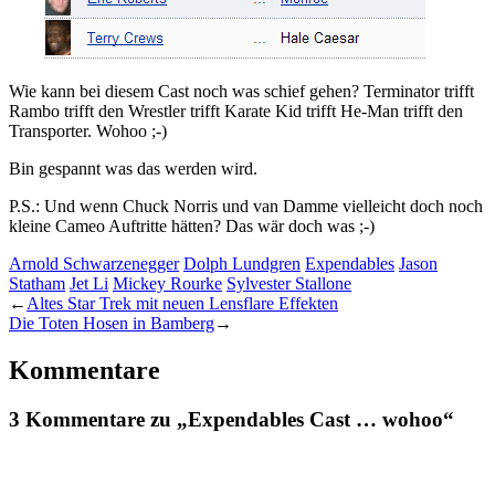
Wie kann bei diesem Cast noch was schief gehen? Terminator trifft
Rambo trifft den Wrestler trifft Karate Kid trifft He-Man trifft den
Transporter. Wohoo ;-)
Bin gespannt was das werden wird.
P.S.: Und wenn Chuck Norris und van Damme vielleicht doch noch
kleine Cameo Auftritte hätten? Das wär doch was ;-)
Arnold Schwarzenegger
Dolph Lundgren
Expendables
Jason
Statham
Jet Li
Mickey Rourke
Sylvester Stallone
←
Altes Star Trek mit neuen Lensflare Effekten
Die Toten Hosen in Bamberg
→
Kommentare
3 Kommentare zu „Expendables Cast … wohoo“