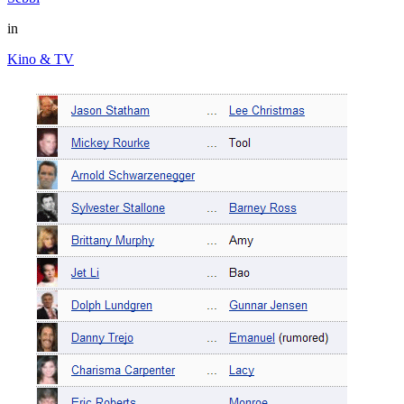
in
Kino & TV