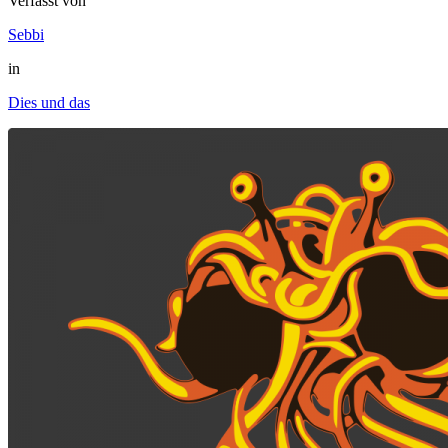
Verfasst von
Sebbi
in
Dies und das