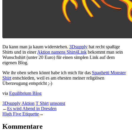
Da kann man ja kaum widerstehen.
3Dsupply
hat recht spaßige
Shirts und in einer
Aktion namens Shirt4Link
bekommt man sein
Wunschshirt (unter 20 Euro) für einen simplen Link auf dem
eigenen Blog.
Wie ihr oben sehen könnt habe ich mich für das
Spaghetti Monster
Shirt
entschieden, weil es am ehesten meiner religiösen
Überzeugung entspricht ;-)
via
Equilibrium Blog
3Dsupply
Aktion
T Shirt
umsonst
←
Es wird Abend in Dresden
High Five Etiquette
→
Kommentare