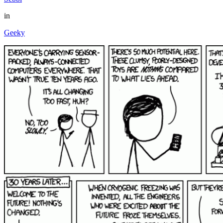
in
Geeky