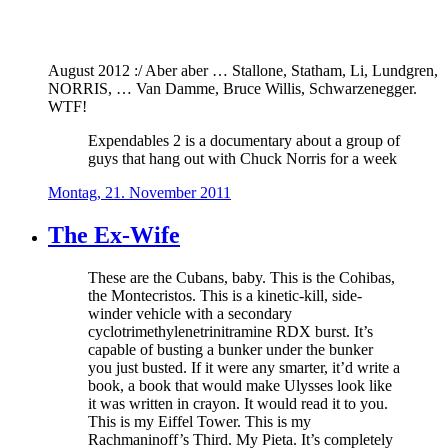
August 2012 :/ Aber aber … Stallone, Statham, Li, Lundgren,
NORRIS, … Van Damme, Bruce Willis, Schwarzenegger.
WTF!
Expendables 2 is a documentary about a group of
guys that hang out with Chuck Norris for a week
Montag, 21. November 2011
The Ex-Wife
These are the Cubans, baby. This is the Cohibas,
the Montecristos. This is a kinetic-kill, side-
winder vehicle with a secondary
cyclotrimethylenetrinitramine RDX burst. It’s
capable of busting a bunker under the bunker
you just busted. If it were any smarter, it’d write a
book, a book that would make Ulysses look like
it was written in crayon. It would read it to you.
This is my Eiffel Tower. This is my
Rachmaninoff’s Third. My Pieta. It’s completely