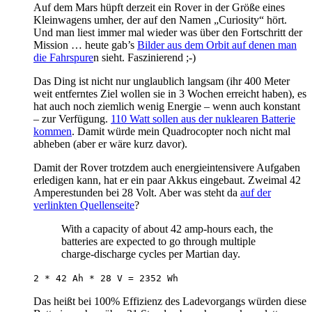
Auf dem Mars hüpft derzeit ein Rover in der Größe eines
Kleinwagens umher, der auf den Namen „Curiosity“ hört.
Und man liest immer mal wieder was über den Fortschritt der
Mission … heute gab’s
Bilder aus dem Orbit auf denen man
die Fahrspure
n sieht. Faszinierend ;-)
Das Ding ist nicht nur unglaublich langsam (ihr 400 Meter
weit entferntes Ziel wollen sie in 3 Wochen erreicht haben), es
hat auch noch ziemlich wenig Energie – wenn auch konstant
– zur Verfügung.
110 Watt sollen aus der nuklearen Batterie
kommen
. Damit würde mein Quadrocopter noch nicht mal
abheben (aber er wäre kurz davor).
Damit der Rover trotzdem auch energieintensivere Aufgaben
erledigen kann, hat er ein paar Akkus eingebaut. Zweimal 42
Amperestunden bei 28 Volt. Aber was steht da
auf der
verlinkten Quellenseite
?
With a capacity of about 42 amp-hours each, the
batteries are expected to go through multiple
charge-discharge cycles per Martian day.
2 * 42 Ah * 28 V = 2352 Wh
Das heißt bei 100% Effizienz des Ladevorgangs würden diese