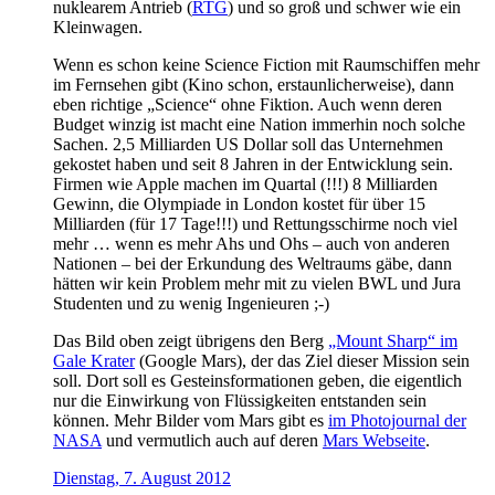
nuklearem Antrieb (
RTG
) und so groß und schwer wie ein
Kleinwagen.
Wenn es schon keine Science Fiction mit Raumschiffen mehr
im Fernsehen gibt (Kino schon, erstaunlicherweise), dann
eben richtige „Science“ ohne Fiktion. Auch wenn deren
Budget winzig ist macht eine Nation immerhin noch solche
Sachen. 2,5 Milliarden US Dollar soll das Unternehmen
gekostet haben und seit 8 Jahren in der Entwicklung sein.
Firmen wie Apple machen im Quartal (!!!) 8 Milliarden
Gewinn, die Olympiade in London kostet für über 15
Milliarden (für 17 Tage!!!) und Rettungsschirme noch viel
mehr … wenn es mehr Ahs und Ohs – auch von anderen
Nationen – bei der Erkundung des Weltraums gäbe, dann
hätten wir kein Problem mehr mit zu vielen BWL und Jura
Studenten und zu wenig Ingenieuren ;-)
Das Bild oben zeigt übrigens den Berg
„Mount Sharp“ im
Gale Krater
(Google Mars), der das Ziel dieser Mission sein
soll. Dort soll es Gesteinsformationen geben, die eigentlich
nur die Einwirkung von Flüssigkeiten entstanden sein
können. Mehr Bilder vom Mars gibt es
im Photojournal der
NASA
und vermutlich auch auf deren
Mars Webseite
.
Dienstag, 7. August 2012