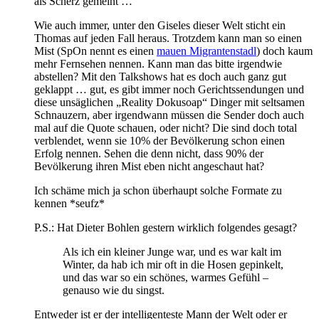
als Scherz gemeint …
Wie auch immer, unter den Giseles dieser Welt sticht ein
Thomas auf jeden Fall heraus. Trotzdem kann man so einen
Mist (SpOn nennt es einen
mauen Migrantenstadl
) doch kaum
mehr Fernsehen nennen. Kann man das bitte irgendwie
abstellen? Mit den Talkshows hat es doch auch ganz gut
geklappt … gut, es gibt immer noch Gerichtssendungen und
diese unsäglichen „Reality Dokusoap“ Dinger mit seltsamen
Schnauzern, aber irgendwann müssen die Sender doch auch
mal auf die Quote schauen, oder nicht? Die sind doch total
verblendet, wenn sie 10% der Bevölkerung schon einen
Erfolg nennen. Sehen die denn nicht, dass 90% der
Bevölkerung ihren Mist eben nicht angeschaut hat?
Ich schäme mich ja schon überhaupt solche Formate zu
kennen *seufz*
P.S.: Hat Dieter Bohlen gestern wirklich folgendes gesagt?
Als ich ein kleiner Junge war, und es war kalt im
Winter, da hab ich mir oft in die Hosen gepinkelt,
und das war so ein schönes, warmes Gefühl –
genauso wie du singst.
Entweder ist er der intelligenteste Mann der Welt oder er