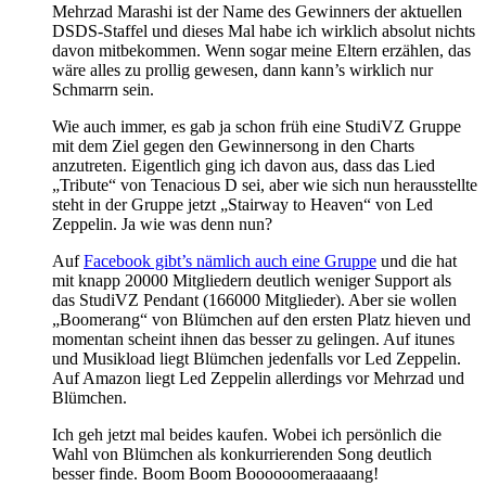
Mehrzad Marashi ist der Name des Gewinners der aktuellen
DSDS-Staffel und dieses Mal habe ich wirklich absolut nichts
davon mitbekommen. Wenn sogar meine Eltern erzählen, das
wäre alles zu prollig gewesen, dann kann’s wirklich nur
Schmarrn sein.
Wie auch immer, es gab ja schon früh eine StudiVZ Gruppe
mit dem Ziel gegen den Gewinnersong in den Charts
anzutreten. Eigentlich ging ich davon aus, dass das Lied
„Tribute“ von Tenacious D sei, aber wie sich nun herausstellte
steht in der Gruppe jetzt „Stairway to Heaven“ von Led
Zeppelin. Ja wie was denn nun?
Auf
Facebook gibt’s nämlich auch eine Gruppe
und die hat
mit knapp 20000 Mitgliedern deutlich weniger Support als
das StudiVZ Pendant (166000 Mitglieder). Aber sie wollen
„Boomerang“ von Blümchen auf den ersten Platz hieven und
momentan scheint ihnen das besser zu gelingen. Auf itunes
und Musikload liegt Blümchen jedenfalls vor Led Zeppelin.
Auf Amazon liegt Led Zeppelin allerdings vor Mehrzad und
Blümchen.
Ich geh jetzt mal beides kaufen. Wobei ich persönlich die
Wahl von Blümchen als konkurrierenden Song deutlich
besser finde. Boom Boom Boooooomeraaaang!