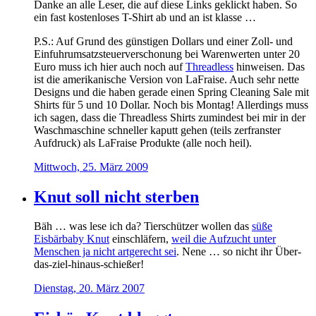
Danke an alle Leser, die auf diese Links geklickt haben. So
ein fast kostenloses T-Shirt ab und an ist klasse …
P.S.: Auf Grund des günstigen Dollars und einer Zoll- und
Einfuhrumsatzsteuerverschonung bei Warenwerten unter 20
Euro muss ich hier auch noch auf
Threadless
hinweisen. Das
ist die amerikanische Version von LaFraise. Auch sehr nette
Designs und die haben gerade einen Spring Cleaning Sale mit
Shirts für 5 und 10 Dollar. Noch bis Montag! Allerdings muss
ich sagen, dass die Threadless Shirts zumindest bei mir in der
Waschmaschine schneller kaputt gehen (teils zerfranster
Aufdruck) als LaFraise Produkte (alle noch heil).
Mittwoch, 25. März 2009
Knut soll nicht sterben
Bäh … was lese ich da? Tierschützer wollen das
süße
Eisbärbaby Knut
einschläfern,
weil die Aufzucht unter
Menschen ja nicht artgerecht sei
. Nene … so nicht ihr Über-
das-ziel-hinaus-schießer!
Dienstag, 20. März 2007