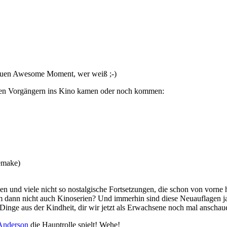
 neuen Awesome Moment, wer weiß ;-)
hren Vorgängern ins Kino kamen oder noch kommen:
emake)
n und viele nicht so nostalgische Fortsetzungen, die schon von vorne 
m dann nicht auch Kinoserien? Und immerhin sind diese Neuauflagen j
nge aus der Kindheit, dir wir jetzt als Erwachsene noch mal anschauen 
Anderson
die Hauptrolle spielt! Wehe!