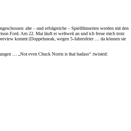
eschossen: alte – und erfolgreiche – Spielfilmserien werden mit den
ison Ford. Am 22. Mai läuft er weltweit an und ich freue mich trotz
kpreview kommt (Doppelsneak, wegen 5-Jahresfeier … da können sie
ngen … „Not even Chuck Norris is that badass“ :twisted: