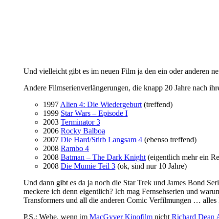
Und vielleicht gibt es im neuen Film ja den ein oder anderen
Andere Filmserienverlängerungen, die knapp 20 Jahre nach i
1997
Alien 4: Die Wiedergeburt
(treffend)
1999
Star Wars – Episode I
2003
Terminator 3
2006
Rocky Balboa
2007
Die Hard/Stirb Langsam 4
(ebenso treffend)
2008
Rambo 4
2008
Batman – The Dark Knight
(eigentlich mehr ein R
2008
Die Mumie Teil 3
(ok, sind nur 10 Jahre)
Und dann gibt es da ja noch die Star Trek und James Bond Serie
meckere ich denn eigentlich? Ich mag Fernsehserien und waru
Transformers und all die anderen Comic Verfilmungen … alles Di
P.S.: Wehe, wenn im
MacGyver Kinofilm
nicht
Richard Dean 