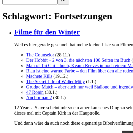
Schlagwort:
Fortsetzungen
Filme für den Winter
Weil es hier gerade geschneit hat meine kleine Liste von Filmen
The Counselor
(28.11.)
Der Hobbit – 2 von 3, die nächsten 100 Seiten im Buch
(
Man of Tai Chi – huch, Keanu Reeves in noch einem Mart
Blau ist eine warme Farbe – den Film über den alle red
Machete Kills
(19.12.)
The Secret Life of Walter Mitty
(1.1.)
Grudge Match – aber auch nur weil Stallone und irgend
47 Ronin
(30.1.)
Anchorman 2
(30.1.)
12 Years a Slave scheint mir so ein amerikanisches Ding zu s
dieses mal mit Captain Kirk in der Hauptrolle.
Und dann wäre da auch noch diese eigenartige Bibelverfilmu