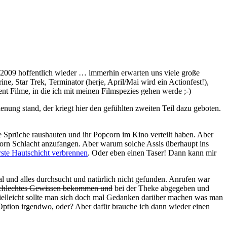
ch 2009 hoffentlich wieder … immerhin erwarten uns viele große
e, Star Trek, Terminator (herje, April/Mai wird ein Actionfest!),
ent Filme, in die ich mit meinen Filmspezies gehen werde ;-)
nung stand, der kriegt hier den gefühlten zweiten Teil dazu geboten.
e Sprüche raushauten und ihr Popcorn im Kino verteilt haben. Aber
corn Schlacht anzufangen. Aber warum solche Assis überhaupt ins
rste Hautschicht verbrennen
. Oder eben einen Taser! Dann kann mir
 und alles durchsucht und natürlich nicht gefunden. Anrufen war
 schlechtes Gewissen bekommen und
bei der Theke abgegeben und
ielleicht sollte man sich doch mal Gedanken darüber machen was man
 Option irgendwo, oder? Aber dafür brauche ich dann wieder einen