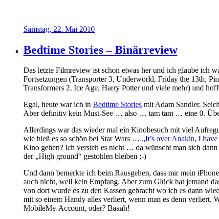
Samstag, 22. Mai 2010
Bedtime Stories – Binärreview
Das letzte Filmreview ist schon etwas her und ich glaube ich w
Fortsetzungen (Transporter 3, Underworld, Friday the 13th, Pin
Transformers 2, Ice Age, Harry Potter und viele mehr) und hoff
Egal, heute war ich in
Bedtime Stories
mit Adam Sandler. Seicht
Aber definitiv kein Must-See … also … tam tam … eine 0. Üb
Allerdings war das wieder mal ein Kinobesuch mit viel Aufreg
wie hieß es so schön bei Star Wars …
„It’s over Anakin, I have
Kino gehen? Ich versteh es nicht … da wünscht man sich dan
der „High ground“ gestohlen bleiben ;-)
Und dann bemerkte ich beim Rausgehen, dass mir mein iPhone a
auch nicht, weil kein Empfang. Aber zum Glück hat jemand d
von dort wurde es zu den Kassen gebracht wo ich es dann wie
mit so einem Handy alles verliert, wenn man es denn verliert.
MobileMe-Account, oder? Baaah!