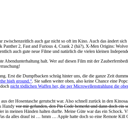
ar zwischenzeitlich auch gar nicht so oft im Kino. Auch das ändert si
k Panther 2, Fast and Furious 4, Crank 2 (hä?), X-Men Origins: Wolverin
entlich auch gute neue Filme und natürlich die vielen kleinen Independ
e Abendunterhaltung halt. Wer auf diesen Film mit der Zauberfernbedie
erraschung!
ung. Erst die Dumpfbacken schräg hinter uns, die die ganze Zeit dumm
 the high ground.“
. Sie saßen weiter oben, also keine Chance eine Pop
n doch
nicht tödlichen Waffen her, die per Microwellenstrahlung die obe
us der Hosentasche gerutscht war. Also schnell zurück in den Kinosaal
as Handy
vor mir gefunden, den Pin Code bemerkt und dann doch ein
der in meinen Händen halten durfte. Meine Güte war das ein Schock. V
 Was da alles drauf ist … hmm … Apple hatte doch so eine Remote Kill