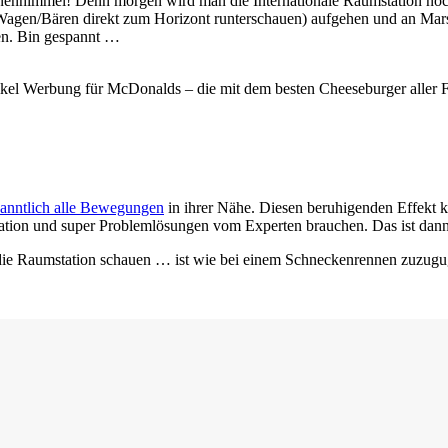
enhimmel! Denn morgen wird man die Internationale Raumstation noch e
n/Bären direkt zum Horizont runterschauen) aufgehen und an Mars, 
en. Bin gespannt …
el Werbung für McDonalds – die mit dem besten Cheeseburger aller Fa
kanntlich alle Bewegungen
in ihrer Nähe. Diesen beruhigenden Effekt
tion und super Problemlösungen vom Experten brauchen. Das ist dann
ie Raumstation schauen … ist wie bei einem Schneckenrennen zuzugu