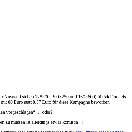
 (zur Auswahl stehen 728×90, 300×250 und 160×600) für McDonalds
l mit 80 Euro statt 8,87 Euro für diese Kampagne beworben.
unden vorgeschlagen“ … oder?
en zu müssen ist allerdings etwas komisch ;-)