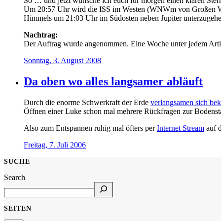
So … und jetzt wünsche ich euch für morgen einen klaren Stern
Um 20:57 Uhr wird die ISS im Westen (WNWm von Großen Wage
Himmels um 21:03 Uhr im Südosten neben Jupiter unterzugeh
Nachtrag:
Der Auftrag wurde angenommen. Eine Woche unter jedem Artik
Sonntag, 3. August 2008
Da oben wo alles langsamer abläuft
Durch die enorme Schwerkraft der Erde
verlangsamen sich be
Öffnen einer Luke schon mal mehrere Rückfragen zur Bodensta
Also zum Entspannen ruhig mal öfters per
Internet Stream
auf d
Freitag, 7. Juli 2006
SUCHE
Search
SEITEN