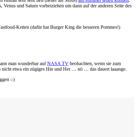
inmal sehr sehr hell (heller als Sirius)
am Himmel sehen können
.
Venus und Saturn vorbeiziehen um dann auf der anderen Seite des
stfood-Ketten (dafür hat Burger King die besseren Pommes!)
 kann man wunderbar auf
NASA TV
beobachten, wenn sie zum
 nicht etwa ein zügiges Hin und Her … nö … das dauert laaange.
ggen :-)