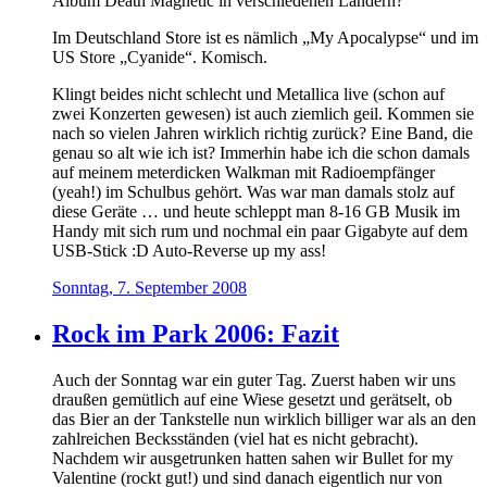
Album Death Magnetic in verschiedenen Ländern?
Im Deutschland Store ist es nämlich „My Apocalypse“ und im
US Store „Cyanide“. Komisch.
Klingt beides nicht schlecht und Metallica live (schon auf
zwei Konzerten gewesen) ist auch ziemlich geil. Kommen sie
nach so vielen Jahren wirklich richtig zurück? Eine Band, die
genau so alt wie ich ist? Immerhin habe ich die schon damals
auf meinem meterdicken Walkman mit Radioempfänger
(yeah!) im Schulbus gehört. Was war man damals stolz auf
diese Geräte … und heute schleppt man 8-16 GB Musik im
Handy mit sich rum und nochmal ein paar Gigabyte auf dem
USB-Stick :D Auto-Reverse up my ass!
Sonntag, 7. September 2008
Rock im Park 2006: Fazit
Auch der Sonntag war ein guter Tag. Zuerst haben wir uns
draußen gemütlich auf eine Wiese gesetzt und gerätselt, ob
das Bier an der Tankstelle nun wirklich billiger war als an den
zahlreichen Becksständen (viel hat es nicht gebracht).
Nachdem wir ausgetrunken hatten sahen wir Bullet for my
Valentine (rockt gut!) und sind danach eigentlich nur von