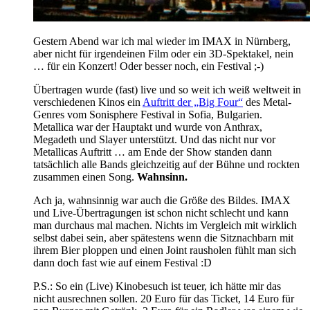
Gestern Abend war ich mal wieder im IMAX in Nürnberg,
aber nicht für irgendeinen Film oder ein 3D-Spektakel, nein
… für ein Konzert! Oder besser noch, ein Festival ;-)
Übertragen wurde (fast) live und so weit ich weiß weltweit in
verschiedenen Kinos ein
Auftritt der „Big Four“
des Metal-
Genres vom Sonisphere Festival in Sofia, Bulgarien.
Metallica war der Hauptakt und wurde von Anthrax,
Megadeth und Slayer unterstützt. Und das nicht nur vor
Metallicas Auftritt … am Ende der Show standen dann
tatsächlich alle Bands gleichzeitig auf der Bühne und rockten
zusammen einen Song.
Wahnsinn.
Ach ja, wahnsinnig war auch die Größe des Bildes. IMAX
und Live-Übertragungen ist schon nicht schlecht und kann
man durchaus mal machen. Nichts im Vergleich mit wirklich
selbst dabei sein, aber spätestens wenn die Sitznachbarn mit
ihrem Bier ploppen und einen Joint rausholen fühlt man sich
dann doch fast wie auf einem Festival :D
P.S.: So ein (Live) Kinobesuch ist teuer, ich hätte mir das
nicht ausrechnen sollen. 20 Euro für das Ticket, 14 Euro für