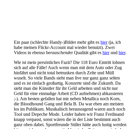
Ein paar (schlechte Handy-)Bilder mehr gibt es
hier
(ja, ich
habe meinen Flickr-Account mal wieder benutzt). Zwei
Videos in ebenso be
rauschend
er Qualität gibt es
hier
und
hier
.
Wie ist mein persönliches Fazit? Die 118 Euro Eintritt lohnen
sich auf alle Fälle! Auch wenn man mit dem Auto oder Zug
hinfährt und nicht total betrunken durch Zelte und Müll
wuselt. So viele Bands sieht man live nur ganz ganz selten
und es ist einfach großartig. Konzerte sind die Zukunft. Da
sieht man die Künstler für ihr Geld arbeiten und nicht nur
Geld für eine einmalige Arbeit (CD aufnehmen) abkassieren
;-). Am besten gefallen hat mir neben Metallica noch Korn,
die Bloodhound Gang und Bela B. Da war eben am meisten
los im Publikum. Musikalisch herausragend waren auch noch
Tool und Depeche Mode. Leider haben wir Franz Ferdinand
knapp verpasst, sonst wären die in der Liste bestimmt auch
ganz oben dabei. Sportfreunde Stiller hätte auch lustig werden