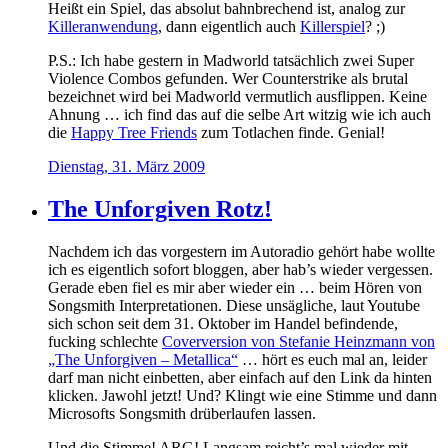
Heißt ein Spiel, das absolut bahnbrechend ist, analog zur
Killeranwendung
, dann eigentlich auch
Killerspiel
? ;)
P.S.: Ich habe gestern in Madworld tatsächlich zwei Super
Violence Combos gefunden. Wer Counterstrike als brutal
bezeichnet wird bei Madworld vermutlich ausflippen. Keine
Ahnung … ich find das auf die selbe Art witzig wie ich auch
die
Happy Tree Friends
zum Totlachen finde. Genial!
Dienstag, 31. März 2009
The Unforgiven Rotz!
Nachdem ich das vorgestern im Autoradio gehört habe wollte
ich es eigentlich sofort bloggen, aber hab’s wieder vergessen.
Gerade eben fiel es mir aber wieder ein … beim Hören von
Songsmith Interpretationen. Diese unsägliche, laut Youtube
sich schon seit dem 31. Oktober im Handel befindende,
fucking schlechte
Coverversion von Stefanie Heinzmann von
„The Unforgiven – Metallica“
… hört es euch mal an, leider
darf man nicht einbetten, aber einfach auf den Link da hinten
klicken. Jawohl jetzt! Und? Klingt wie eine Stimme und dann
Microsofts Songsmith drüberlaufen lassen.
Und die Stimme! ARG! Langsam reicht’s mal wieder mit