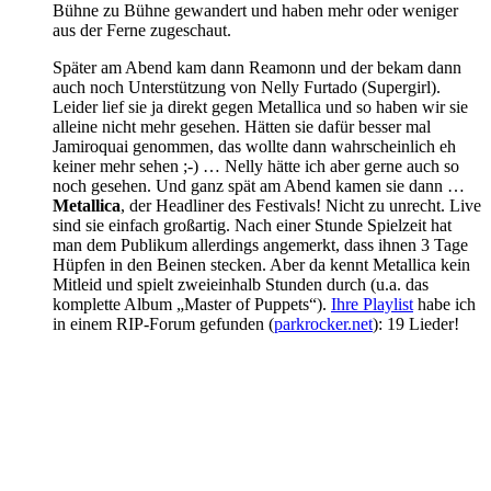
Bühne zu Bühne gewandert und haben mehr oder weniger
aus der Ferne zugeschaut.
Später am Abend kam dann Reamonn und der bekam dann
auch noch Unterstützung von Nelly Furtado (Supergirl).
Leider lief sie ja direkt gegen Metallica und so haben wir sie
alleine nicht mehr gesehen. Hätten sie dafür besser mal
Jamiroquai genommen, das wollte dann wahrscheinlich eh
keiner mehr sehen ;-) … Nelly hätte ich aber gerne auch so
noch gesehen. Und ganz spät am Abend kamen sie dann …
Metallica
, der Headliner des Festivals! Nicht zu unrecht. Live
sind sie einfach großartig. Nach einer Stunde Spielzeit hat
man dem Publikum allerdings angemerkt, dass ihnen 3 Tage
Hüpfen in den Beinen stecken. Aber da kennt Metallica kein
Mitleid und spielt zweieinhalb Stunden durch (u.a. das
komplette Album „Master of Puppets“).
Ihre Playlist
habe ich
in einem RIP-Forum gefunden (
parkrocker.net
): 19 Lieder!