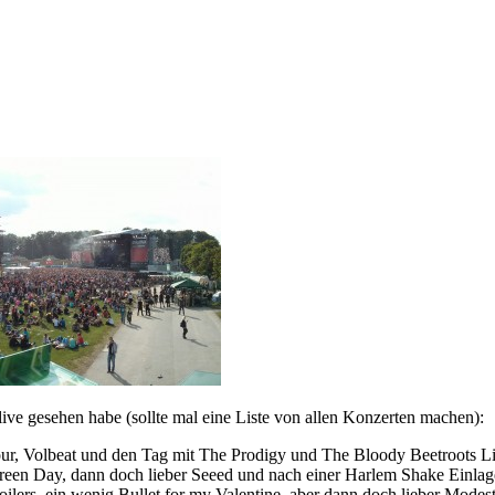
ive gesehen habe (sollte mal eine Liste von allen Konzerten machen):
our, Volbeat und den Tag mit The Prodigy und The Bloody Beetroots Li
Green Day, dann doch lieber Seeed und nach einer Harlem Shake Einla
ilers, ein wenig Bullet for my Valentine, aber dann doch lieber Mod