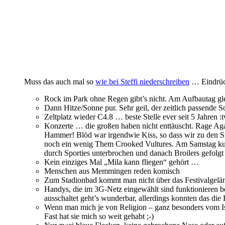
Muss das auch mal so
wie bei Steffi niederschreiben
… Eindrück
Rock im Park ohne Regen gibt’s nicht. Am Aufbautag g
Dann Hitze/Sonne pur. Sehr geil, der zeitlich passende 
Zeltplatz wieder C4.8 … beste Stelle ever seit 5 Jahren :t
Konzerte … die großen haben nicht enttäuscht. Rage 
Hammer! Blöd war irgendwie Kiss, so dass wir zu den Sp
noch ein wenig Them Crooked Vultures. Am Samstag kur
durch Sporties unterbrochen und danach Broilers gefol
Kein einziges Mal „Mila kann fliegen“ gehört …
Menschen aus Memmingen reden komisch
Zum Stadionbad kommt man nicht über das Festivalgeländ
Handys, die im 3G-Netz eingewählt sind funktionieren 
ausschaltet geht’s wunderbar, allerdings konnten das di
Wenn man mich je von Religion – ganz besonders vom Isla
Fast hat sie mich so weit gehabt ;-)