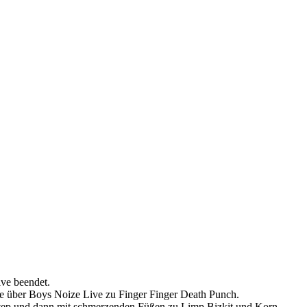
ve beendet.
ge über Boys Noize Live zu Finger Finger Death Punch.
estep und dann mit schmerzenden Füßen zu Limp Bizkit und Korn