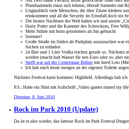
Nur zwei blaue Flecken, keine gebrochene Nase oder au
Pfandsammeln muss sich lohnen, überall Sammler mit B
Unglaublich viele Menschen, die über Zäune klettern um
reinkommen und all die Security im Ernstfall doch nix br
Die besten Nachbarn der Welt hatten wir und unsere „
Harry Potter und die Kammer des Schreckens, Free Willy
Mehr Stühle mit heim genommen als hin gebracht
Sommer!
Große Straße im Süden als Parkplatz auszusuchen war ei
Sachen zu entladen
24 Bier und 1 Liter Vodka reichen gerade so. Nächstes 
werden (macht halt Wasser für nen Euro oder so, aber ni
Steffi war auf der Centerstage Bühne
mit Jared Leto (Min
Ich hab mich heute morgen an der eigenen Toilette angest
Nächstes Festival kann kommen: Highfield. Allerdings hab ich
P.S.: Hatte ein Shirt mit Aufschrift „Video games ruined my li
Dienstag, 8. Juni 2010
Rock im Park 2010 (Update)
Da ist es also wieder, das famose Rock im Park Festival Dingen