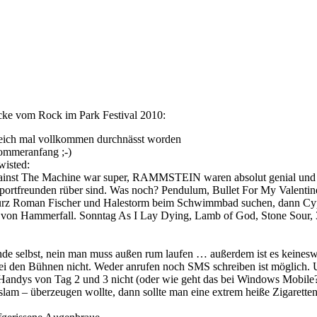
e vom Rock im Park Festival 2010:
leich mal vollkommen durchnässt worden
Sommeranfang ;-)
wisted:
Against The Machine war super, RAMMSTEIN waren absolut genial und
ortfreunden rüber sind. Was noch? Pendulum, Bullet For My Valentine
z Roman Fischer und Halestorm beim Schwimmbad suchen, dann Cypress
gt von Hammerfall. Sonntag As I Lay Dying, Lamb of God, Stone Sour,
e selbst, nein man muss außen rum laufen … außerdem ist es keinesweg
bei den Bühnen nicht. Weder anrufen noch SMS schreiben ist möglich.
e Handys von Tag 2 und 3 nicht (oder wie geht das bei Windows Mobile?
m – überzeugen wollte, dann sollte man eine extrem heiße Zigarettenv