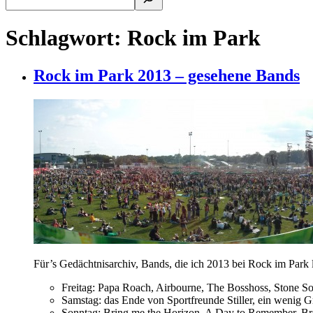
Schlagwort:
Rock im Park
Rock im Park 2013 – gesehene Bands
Für’s Gedächtnisarchiv, Bands, die ich 2013 bei Rock im Park l
Freitag: Papa Roach, Airbourne, The Bosshoss, Stone S
Samstag: das Ende von Sportfreunde Stiller, ein wenig 
Sonntag: Bring me the Horizon, A Day to Remember, Bro