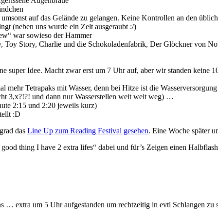
fgerissene Augenbraue
ändchen
 umsonst auf das Gelände zu gelangen. Keine Kontrollen an den üblich
ingt (neben uns wurde ein Zelt ausgeraubt :/)
Crew“ war sowieso der Hammer
, Toy Story, Charlie und die Schokoladenfabrik, Der Glöckner von No
ne super Idee. Macht zwar erst um 7 Uhr auf, aber wir standen keine 
mal mehr Tetrapaks mit Wasser, denn bei Hitze ist die Wasserversorgun
cht 3,x?!?! und dann nur Wasserstellen weit weit weg) …
ute 2:15 und 2:20 jeweils kurz)
ellt :D
 grad das
Line Up zum Reading Festival gesehen
. Eine Woche später u
fe good thing I have 2 extra lifes“ dabei und für’s Zeigen einen Halbfl
s … extra um 5 Uhr aufgestanden um rechtzeitig in evtl Schlangen zu s