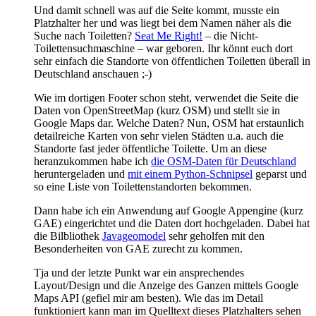
Und damit schnell was auf die Seite kommt, musste ein
Platzhalter her und was liegt bei dem Namen näher als die
Suche nach Toiletten?
Seat Me Right!
– die Nicht-
Toilettensuchmaschine – war geboren. Ihr könnt euch dort
sehr einfach die Standorte von öffentlichen Toiletten überall in
Deutschland anschauen ;-)
Wie im dortigen Footer schon steht, verwendet die Seite die
Daten von OpenStreetMap (kurz OSM) und stellt sie in
Google Maps dar. Welche Daten? Nun, OSM hat erstaunlich
detailreiche Karten von sehr vielen Städten u.a. auch die
Standorte fast jeder öffentliche Toilette. Um an diese
heranzukommen habe ich
die OSM-Daten für Deutschland
heruntergeladen und
mit einem Python-Schnipsel
geparst und
so eine Liste von Toilettenstandorten bekommen.
Dann habe ich ein Anwendung auf Google Appengine (kurz
GAE) eingerichtet und die Daten dort hochgeladen. Dabei hat
die Bilbliothek
Javageomodel
sehr geholfen mit den
Besonderheiten von GAE zurecht zu kommen.
Tja und der letzte Punkt war ein ansprechendes
Layout/Design und die Anzeige des Ganzen mittels Google
Maps API (gefiel mir am besten). Wie das im Detail
funktioniert kann man im Quelltext dieses Platzhalters sehen