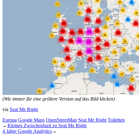
(Wie immer für eine größere Version auf das Bild klicken)
via
Seat Me Right
Europa
Google Maps
OpenStreetMap
Seat Me Right
Toiletten
←
Kleines Zwischenfazit zu Seat Me Right
4 Jahre Google Analytics
→