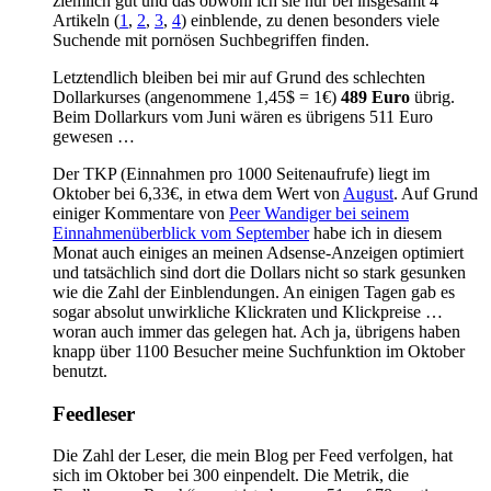
ziemlich gut und das obwohl ich sie nur bei insgesamt 4
Artikeln (
1
,
2
,
3
,
4
) einblende, zu denen besonders viele
Suchende mit pornösen Suchbegriffen finden.
Letztendlich bleiben bei mir auf Grund des schlechten
Dollarkurses (angenommene 1,45$ = 1€)
489 Euro
übrig.
Beim Dollarkurs vom Juni wären es übrigens 511 Euro
gewesen …
Der TKP (Einnahmen pro 1000 Seitenaufrufe) liegt im
Oktober bei 6,33€, in etwa dem Wert von
August
. Auf Grund
einiger Kommentare von
Peer Wandiger bei seinem
Einnahmenüberblick vom September
habe ich in diesem
Monat auch einiges an meinen Adsense-Anzeigen optimiert
und tatsächlich sind dort die Dollars nicht so stark gesunken
wie die Zahl der Einblendungen. An einigen Tagen gab es
sogar absolut unwirkliche Klickraten und Klickpreise …
woran auch immer das gelegen hat. Ach ja, übrigens haben
knapp über 1100 Besucher meine Suchfunktion im Oktober
benutzt.
Feedleser
Die Zahl der Leser, die mein Blog per Feed verfolgen, hat
sich im Oktober bei 300 einpendelt. Die Metrik, die