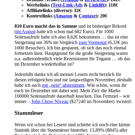
Werbelinks (
Text-Link-Ads
&
Linklift
): 118€
Affiliatelinks (diverse): 32€
Kontextlinks (
Amazon
&
Contaxe
): 20€
810 Euro macht das in Summe
und ist bisheriger Rekord
(
im August
hatte ich schon mal 682 Euro). Für 1000
Seitenaufrufe habe ich also 8,62€ bekommen … das ist eine
Steigerung um 36% im Vergleich
zum Vormonat
(6,33€ pro
1000 Besucher). Ich bin gespannt, ob sich das noch einmal
fortsetzen lässt. Hauptgrund für die große Steigerung waren
u.a. außerordentlich viele Rezensionen für Trigami … ob das
im Dezember wiederholbar ist?
Jedenfalls danke ich all meinen Lesern recht herzlich für
diesen erfolgreichen und nie langweiligen November, deshalb
habe ich auch
mit „nein“ abgestimmt
. Wär schön, wenn ihr
euch im Dezember mit dabei seid. Mein Ziel: die Marke
100000 Seitenaufrufe dauerhaft knacken. Das Fernziel – wie
immer –
John Chow Niveau
($27240 im November) :twisted:
Stammleser
Wenn wir schon bei Lesern sind schiebe ich noch eine kleine
Statistik über die Stammleser hinterher. 13,89% (8845) aller