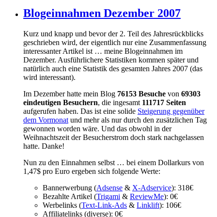
Blogeinnahmen Dezember 2007
Kurz und knapp und bevor der 2. Teil des Jahresrückblicks
geschrieben wird, der eigentlich nur eine Zusammenfassung
interessanter Artikel ist … meine Blogeinnahmen im
Dezember. Ausführlichere Statistiken kommen später und
natürlich auch eine Statistik des gesamten Jahres 2007 (das
wird interessant).
Im Dezember hatte mein Blog
76153 Besuche
von
69303
eindeutigen Besuchern
, die ingesamt
111717 Seiten
aufgerufen haben. Das ist eine solide
Steigerung gegenüber
dem Vormonat
und mehr als nur durch den zusätzlichen Tag
gewonnen worden wäre. Und das obwohl in der
Weihnachtszeit der Besucherstrom doch stark nachgelassen
hatte. Danke!
Nun zu den Einnahmen selbst … bei einem Dollarkurs von
1,47$ pro Euro ergeben sich folgende Werte:
Bannerwerbung (
Adsense
&
X-Adservice
): 318€
Bezahlte Artikel (
Trigami
&
ReviewMe
): 0€
Werbelinks (
Text-Link-Ads
&
Linklift
): 106€
Affiliatelinks (diverse): 0€