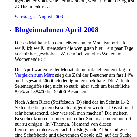
irgendeiner Spieleseite herumstöbern, wenn ihr mein Blog lest
:D Bis in bälde …
Samstag, 2. August 2008
Blogeinnahmen April 2008
Dieses Mal habe ich den heiß ersehnten Monatsreport – ich
weiß, ich weiß, interessiert die wenigsten hier – ein paar Tage
vor mir her geschoben. War einfach zu tolles Wetter am
Wochenende ;-)
Der April war ein guter Monat, denn trotz fehlendem Tag im
Vergleich zum März
stieg die Zahl der Besucher um fast 14%
auf insgesamt 56600 eindeutig unterscheidbare. Die Zahl der
Seitenzugriffe stieg nicht so stark, aber auch um beachtliche
8,6% auf 88400 bei 62400 Besuchen.
Nach Adam Riese (Staffelstein :D) sind das im Schnitt 1,42
Seiten die bei jedem Besuch aufgerufen werden. Das ist nicht
sehr berauschend, aber was soll man machen? Die meisten
Besucher kommen immer noch über Suchmaschinen und oft
nur zu einigen „In“-Themen. Niemand von diesen
Lemmingen interessiert sich für Blogs, oder? Die sind wie
eine Schafsherde und überrennen Google z.B. auf der Suche