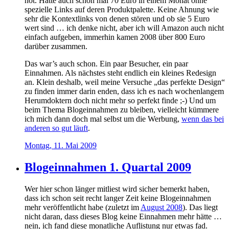
hot. Hatte auch schon mal 70 Euro in einem Monat ohne
spezielle Links auf deren Produktpalette. Keine Ahnung wie
sehr die Kontextlinks von denen stören und ob sie 5 Euro
wert sind … ich denke nicht, aber ich will Amazon auch nicht
einfach aufgeben, immerhin kamen 2008 über 800 Euro
darüber zusammen.
Das war’s auch schon. Ein paar Besucher, ein paar
Einnahmen. Als nächstes steht endlich ein kleines Redesign
an. Klein deshalb, weil meine Versuche „das perfekte Design“
zu finden immer darin enden, dass ich es nach wochenlangem
Herumdoktern doch nicht mehr so perfekt finde ;-) Und um
beim Thema Blogeinnahmen zu bleiben, vielleicht kümmere
ich mich dann doch mal selbst um die Werbung,
wenn das bei
anderen so gut läuft
.
Montag, 11. Mai 2009
Blogeinnahmen 1. Quartal 2009
Wer hier schon länger mitliest wird sicher bemerkt haben,
dass ich schon seit recht langer Zeit keine Blogeinnahmen
mehr veröffentlicht habe (zuletzt im
August 2008
). Das liegt
nicht daran, dass dieses Blog keine Einnahmen mehr hätte …
nein, ich fand diese monatliche Auflistung nur etwas fad.