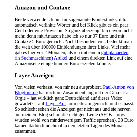
Amazon und Contaxe
Beide verwende ich nur für sogenannte Kontextlinks, d.h.
automatisch verlinkte Wörter und bei Klick gibt es ein paar
Cent oder eine Provision. So ganz überzeugt bin davon nicht
mehr, denn mit Amazon habe ich so nur 37 Euro und mit
Contaxe 5 Euro gemacht. Nicht besonders viel, bedenkt man
die weit über 100000 Einblendungen ihrer Links. Viel mehr
gab es hier vor 2 Monaten, als ich mit einem
gut platzierten
(in Suchmaschinen) Artikel
und einem direkten Link auf eine
Amazonseite einige hundert Euro erzielen konnte.
Layer Anzeigen
Von vielen verhasst, von mir neu ausprobiert.
Paul-Anton von
Blogtopf.de
hat mich im Zusammenhang mit der Gina Lisa
Orgie – hat wirklich ganz Deutschland auf dieses Video
gewartet? – auf
Layer-Ads
aufmerksam gemacht und es passt.
So schlecht sehen die Anzeigen gar nicht aus und sie nerven
auf meinem Blog schon die richtigen Leute (SEOs – urgs –
würden wohl von minderwertigem Traffic sprechen). 38 Euro
kamen dadurch nochmal in den letzten Tagen des Monats
zusammen.