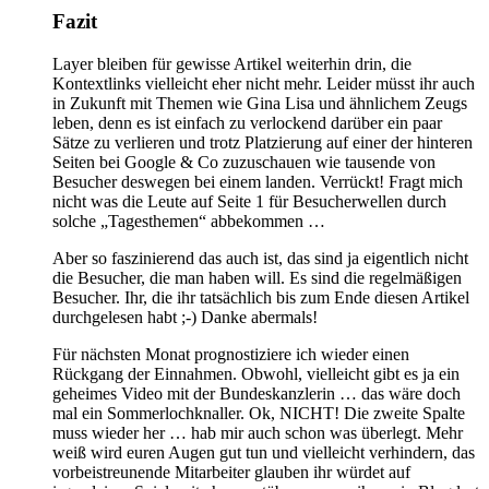
Fazit
Layer bleiben für gewisse Artikel weiterhin drin, die
Kontextlinks vielleicht eher nicht mehr. Leider müsst ihr auch
in Zukunft mit Themen wie Gina Lisa und ähnlichem Zeugs
leben, denn es ist einfach zu verlockend darüber ein paar
Sätze zu verlieren und trotz Platzierung auf einer der hinteren
Seiten bei Google & Co zuzuschauen wie tausende von
Besucher deswegen bei einem landen. Verrückt! Fragt mich
nicht was die Leute auf Seite 1 für Besucherwellen durch
solche „Tagesthemen“ abbekommen …
Aber so faszinierend das auch ist, das sind ja eigentlich nicht
die Besucher, die man haben will. Es sind die regelmäßigen
Besucher. Ihr, die ihr tatsächlich bis zum Ende diesen Artikel
durchgelesen habt ;-) Danke abermals!
Für nächsten Monat prognostiziere ich wieder einen
Rückgang der Einnahmen. Obwohl, vielleicht gibt es ja ein
geheimes Video mit der Bundeskanzlerin … das wäre doch
mal ein Sommerlochknaller. Ok, NICHT! Die zweite Spalte
muss wieder her … hab mir auch schon was überlegt. Mehr
weiß wird euren Augen gut tun und vielleicht verhindern, das
vorbeistreunende Mitarbeiter glauben ihr würdet auf