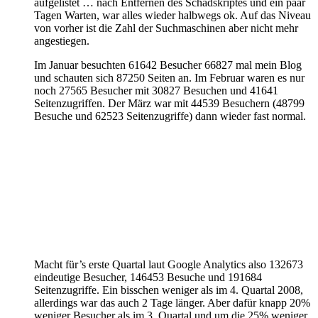
aufgelistet … nach Entfernen des Schadskriptes und ein paar
Tagen Warten, war alles wieder halbwegs ok. Auf das Niveau
von vorher ist die Zahl der Suchmaschinen aber nicht mehr
angestiegen.
Im Januar besuchten 61642 Besucher 66827 mal mein Blog
und schauten sich 87250 Seiten an. Im Februar waren es nur
noch 27565 Besucher mit 30827 Besuchen und 41641
Seitenzugriffen. Der März war mit 44539 Besuchern (48799
Besuche und 62523 Seitenzugriffe) dann wieder fast normal.
Macht für’s erste Quartal laut Google Analytics also 132673
eindeutige Besucher, 146453 Besuche und 191684
Seitenzugriffe. Ein bisschen weniger als im 4. Quartal 2008,
allerdings war das auch 2 Tage länger. Aber dafür knapp 20%
weniger Besucher als im 3. Quartal und um die 25% weniger