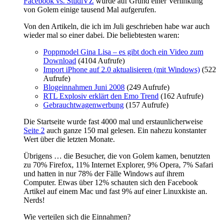
Facebook vs. StudiVZ
wurde auf Grund einer Verlinkung
von Golem einige tausend Mal aufgerufen.
Von den Artikeln, die ich im Juli geschrieben habe war auch
wieder mal so einer dabei. Die beliebtesten waren:
Poppmodel Gina Lisa – es gibt doch ein Video zum
Download
(4104 Aufrufe)
Import iPhone auf 2.0 aktualisieren (mit Windows)
(522
Aufrufe)
Blogeinnahmen Juni 2008
(249 Aufrufe)
RTL Explosiv erklärt den Emo Trend
(162 Aufrufe)
Gebrauchtwagenwerbung
(157 Aufrufe)
Die Startseite wurde fast 4000 mal und erstaunlicherweise
Seite 2
auch ganze 150 mal gelesen. Ein nahezu konstanter
Wert über die letzten Monate.
Übrigens … die Besucher, die von Golem kamen, benutzten
zu 70% Firefox, 11% Internet Explorer, 9% Opera, 7% Safari
und hatten in nur 78% der Fälle Windows auf ihrem
Computer. Etwas über 12% schauten sich den Facebook
Artikel auf einem Mac und fast 9% auf einer Linuxkiste an.
Nerds!
Wie verteilen sich die Einnahmen?