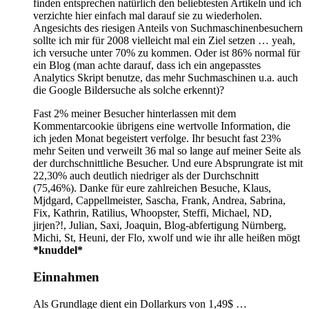
finden entsprechen natürlich den beliebtesten Artikeln und ich
verzichte hier einfach mal darauf sie zu wiederholen.
Angesichts des riesigen Anteils von Suchmaschinenbesuchern
sollte ich mir für 2008 vielleicht mal ein Ziel setzen … yeah,
ich versuche unter 70% zu kommen. Oder ist 86% normal für
ein Blog (man achte darauf, dass ich ein angepasstes
Analytics Skript benutze, das mehr Suchmaschinen u.a. auch
die Google Bildersuche als solche erkennt)?
Fast 2% meiner Besucher hinterlassen mit dem
Kommentarcookie übrigens eine wertvolle Information, die
ich jeden Monat begeistert verfolge. Ihr besucht fast 23%
mehr Seiten und verweilt 36 mal so lange auf meiner Seite als
der durchschnittliche Besucher. Und eure Absprungrate ist mit
22,30% auch deutlich niedriger als der Durchschnitt
(75,46%). Danke für eure zahlreichen Besuche, Klaus,
Mjdgard, Cappellmeister, Sascha, Frank, Andrea, Sabrina,
Fix, Kathrin, Ratilius, Whoopster, Steffi, Michael, ND,
jirjen?!, Julian, Saxi, Joaquin, Blog-abfertigung Nürnberg,
Michi, St, Heuni, der Flo, xwolf und wie ihr alle heißen mögt
*knuddel*
Einnahmen
Als Grundlage dient ein Dollarkurs von 1,49$ …