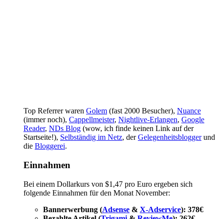
Top Referrer waren
Golem
(fast 2000 Besucher),
Nuance
(immer noch),
Cappellmeister
,
Nightlive-Erlangen
,
Google
Reader
,
NDs Blog
(wow, ich finde keinen Link auf der
Startseite!),
Selbständig im Netz
, der
Gelegenheitsblogger
und
die
Bloggerei
.
Einnahmen
Bei einem Dollarkurs von $1,47 pro Euro ergeben sich
folgende Einnahmen für den Monat November:
Bannerwerbung (
Adsense
&
X-Adservice
): 378€
Bezahlte Artikel (
Trigami
&
ReviewMe
): 262€