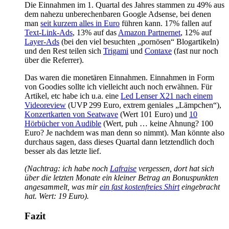
Die Einnahmen im 1. Quartal des Jahres stammen zu 49% aus
dem nahezu unberechenbaren Google Adsense, bei denen
man
seit kurzem alles in Euro
führen kann. 17% fallen auf
Text-Link-Ads
, 13% auf das
Amazon Partnernet
, 12% auf
Layer-Ads
(bei den viel besuchten „pornösen“ Blogartikeln)
und den Rest teilen sich
Trigami
und
Contaxe
(fast nur noch
über die Referrer).
Das waren die monetären Einnahmen. Einnahmen in Form
von Goodies sollte ich vielleicht auch noch erwähnen. Für
Artikel, etc habe ich u.a. eine
Led Lenser X21 nach einem
Videoreview
(UVP 299 Euro, extrem geniales „Lämpchen“),
Konzertkarten von Seatwave
(Wert 101 Euro) und
10
Hörbücher von Audible
(Wert, puh … keine Ahnung? 100
Euro? Je nachdem was man denn so nimmt). Man könnte also
durchaus sagen, dass dieses Quartal dann letztendlich doch
besser als das letzte lief.
(Nachtrag: ich habe noch
Lafraise
vergessen, dort hat sich
über die letzten Monate ein kleiner Betrag an Bonuspunkten
angesammelt, was mir
ein fast kostenfreies Shirt
eingebracht
hat. Wert: 19 Euro).
Fazit