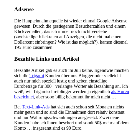
Adsense
Die Haupteinnahmequelle ist wieder einmal Google Adsense
gewesen. Durch die gestiegenen Besucherzahlen und einem
Klickverhalten, das ich immer noch nicht verstehe
(zweistellige Klickraten auf Anzeigen, die nicht mal einen
Dollarcent einbringen? Wie ist das möglich?), kamen diesmal
195 Euro zusammen.
Bezahlte Links und Artikel
Bezahlte Artikel gab es auch im Juli keine. Irgendwie machen
sich die
Trigami
Kunden über uns Blogger oder vielleicht
auch nur mich speziell lustig und geben einstellige
Eurobeträge für 300+ verlangte Wörter als Bezahlung an. Ich
weiß, wir Trigamischreiblinger werden ja eigentlich
als Huren
bezeichnet
, aber sooo billig bekommt ihr mich nicht …
Bei
Text-Link-Ads
hat sich auch schon seit Monaten nichts
mehr getan und so sind die Einnahmen dort relativ konstant
und nur Währungsschwankungen ausgesetzt. Zwei neue
Kunden habe ich ihnen beschert und somit 50$ mehr auf dem
Konto … insgesamt sind es 90 Euro.