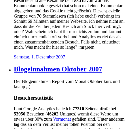
Besuche sind alte Bekannte bei 1886 davon war das
Kommentarcookie gesetzt (hat schon mal einen Kommentar
abgegeben und das Cookie nicht gelöscht). Diese spezielle
Gruppe von 70 Stammlesern (ich liebe euch!) verbringt im
Schnitt 69 Minuten auf meiner Webseite. Ich nehme nicht an,
dass ihr die Zeit bei jedem Besuch am Stück hier verbringt,
oder? Wahrscheinlich habt ihr nur nichts zu tun und kommt
einfach nur ziemlich oft vorbei und Analytics wertet das als
einen zusammenhängenden Besuch. Falls nicht, erleuchtet
mich. Was macht ihr hier so lange? :mrgreen:
Samstag, 1. Dezember 2007
Blogeinnahmen Oktober 2007
Der Blogeinnahmen Report vom Monat Oktober kurz und
knapp ;-)
Besucherstatistik
Laut Google Analytics hatte ich
77310
Seitenaufrufe bei
53950
Besuchen (
46202
Uniques) womit diese Werte um
etwas über 30% zum
Vormonat
gefallen sind. Unter anderem
lag das an dem Verlust meiner tollen Position bei den