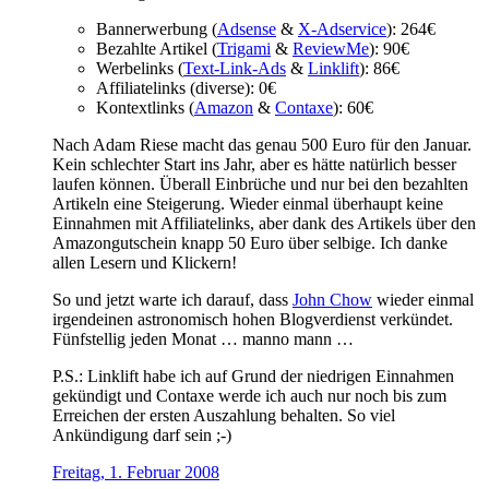
Bannerwerbung (
Adsense
&
X-Adservice
): 264€
Bezahlte Artikel (
Trigami
&
ReviewMe
): 90€
Werbelinks (
Text-Link-Ads
&
Linklift
): 86€
Affiliatelinks (diverse): 0€
Kontextlinks (
Amazon
&
Contaxe
): 60€
Nach Adam Riese macht das genau 500 Euro für den Januar.
Kein schlechter Start ins Jahr, aber es hätte natürlich besser
laufen können. Überall Einbrüche und nur bei den bezahlten
Artikeln eine Steigerung. Wieder einmal überhaupt keine
Einnahmen mit Affiliatelinks, aber dank des Artikels über den
Amazongutschein knapp 50 Euro über selbige. Ich danke
allen Lesern und Klickern!
So und jetzt warte ich darauf, dass
John Chow
wieder einmal
irgendeinen astronomisch hohen Blogverdienst verkündet.
Fünfstellig jeden Monat … manno mann …
P.S.: Linklift habe ich auf Grund der niedrigen Einnahmen
gekündigt und Contaxe werde ich auch nur noch bis zum
Erreichen der ersten Auszahlung behalten. So viel
Ankündigung darf sein ;-)
Freitag, 1. Februar 2008