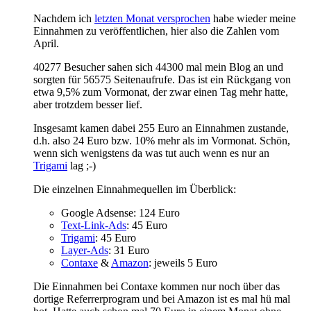
Nachdem ich
letzten Monat versprochen
habe wieder meine
Einnahmen zu veröffentlichen, hier also die Zahlen vom
April.
40277 Besucher sahen sich 44300 mal mein Blog an und
sorgten für 56575 Seitenaufrufe. Das ist ein Rückgang von
etwa 9,5% zum Vormonat, der zwar einen Tag mehr hatte,
aber trotzdem besser lief.
Insgesamt kamen dabei 255 Euro an Einnahmen zustande,
d.h. also 24 Euro bzw. 10% mehr als im Vormonat. Schön,
wenn sich wenigstens da was tut auch wenn es nur an
Trigami
lag ;-)
Die einzelnen Einnahmequellen im Überblick:
Google Adsense: 124 Euro
Text-Link-Ads
: 45 Euro
Trigami
: 45 Euro
Layer-Ads
: 31 Euro
Contaxe
&
Amazon
: jeweils 5 Euro
Die Einnahmen bei Contaxe kommen nur noch über das
dortige Referrerprogram und bei Amazon ist es mal hü mal