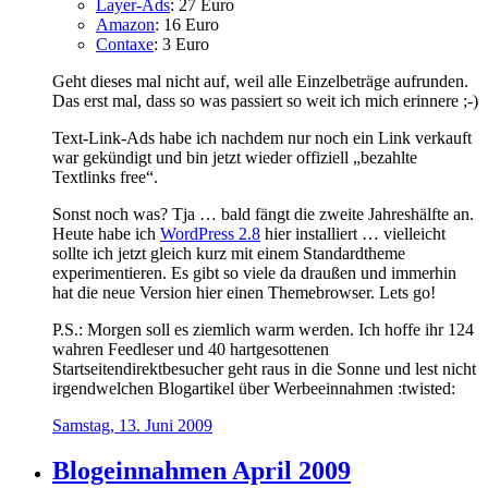
Layer-Ads
: 27 Euro
Amazon
: 16 Euro
Contaxe
: 3 Euro
Geht dieses mal nicht auf, weil alle Einzelbeträge aufrunden.
Das erst mal, dass so was passiert so weit ich mich erinnere ;-)
Text-Link-Ads habe ich nachdem nur noch ein Link verkauft
war gekündigt und bin jetzt wieder offiziell „bezahlte
Textlinks free“.
Sonst noch was? Tja … bald fängt die zweite Jahreshälfte an.
Heute habe ich
WordPress 2.8
hier installiert … vielleicht
sollte ich jetzt gleich kurz mit einem Standardtheme
experimentieren. Es gibt so viele da draußen und immerhin
hat die neue Version hier einen Themebrowser. Lets go!
P.S.: Morgen soll es ziemlich warm werden. Ich hoffe ihr 124
wahren Feedleser und 40 hartgesottenen
Startseitendirektbesucher geht raus in die Sonne und lest nicht
irgendwelchen Blogartikel über Werbeeinnahmen :twisted:
Samstag, 13. Juni 2009
Blogeinnahmen April 2009