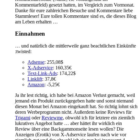
Kommentarfeld) gesetzt hatten, im Vergleich zum Vormonat.
Danke für eure zahlreichen Besuche und Kommentare liebe
Stammleser! Eure tollen Kommentare sind es, die dieses Blog
am Leben erhalten …
Einnahmen
… und natürlich die mittlerweile ganz beachtlichen Einkünfte
:twisted:
Adsense
: 255,08$
X-Adservice
: 160,35€
Text-Link-Ads
: 174,22$
Linklift
: 37,8€
Amazon
: -5,25€
Ja ihr lest richtig, ich habe bei Amazon Verlust gemacht, weil
jemand ein Produkt zurückgegeben hatte und sonst niemand
diesen Monat bei Amazon eingekauft hat. So richtig lohnt sich
deren Werbeprogramm nicht. Außerdem keine Reviews für
Trigami
oder
Reviewme
, obwohl ich für letztere ein ziemlich
lukratives Angebot hatte … aber hättet ihr wirklich ein
Review über eine Backgammonseite lesen wollen? Die
Anzeigen (Erotik) von X-Adservice laufen nach wie vor