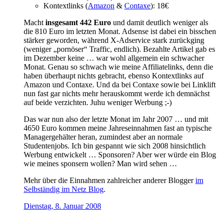
Kontextlinks (
Amazon
&
Contaxe
): 18€
Macht
insgesamt 442 Euro
und damit deutlich weniger als
die 810 Euro im letzten Monat. Adsense ist dabei ein bisschen
stärker geworden, während X-Adservice stark zurückging
(weniger „pornöser“ Traffic, endlich). Bezahlte Artikel gab es
im Dezember keine … war wohl allgemein ein schwacher
Monat. Genau so schwach wie meine Affiliatelinks, denn die
haben überhaupt nichts gebracht, ebenso Kontextlinks auf
Amazon und Contaxe. Und da bei Contaxe sowie bei Linklift
nun fast gar nichts mehr herauskommt werde ich demnächst
auf beide verzichten. Juhu weniger Werbung ;-)
Das war nun also der letzte Monat im Jahr 2007 … und mit
4650 Euro kommen meine Jahreseinnahmen fast an typische
Managergehälter heran, zumindest aber an normale
Studentenjobs. Ich bin gespannt wie sich 2008 hinsichtlich
Werbung entwickelt … Sponsoren? Aber wer würde ein Blog
wie meines sponsern wollen? Man wird sehen …
Mehr über die Einnahmen zahlreicher anderer Blogger
im
Selbständig im Netz Blog
.
Dienstag, 8. Januar 2008