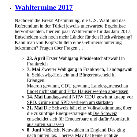
Wahltermine 2017
Nachdem die Brexit Abstimmung, die U.S. Wahl und das
Referendum in der Türkei jeweils unerwartete Ergebnisse
hervorbrachten, hier ein paar Wahltermine für das Jahr 2017.
Entscheiden sich noch mehr Länder für den Rückwärtsgang?
Kann man von Kopfschütteln eine Gehirnerschütterung
bekommen? Fragen über Fragen …
23. April
Erster Wahlgang Präsidentschaftswahl in
Frankreich
7. Mai
Zweiter Wahlgang in Frankreich, Landtagswahl
in Schleswig-Holstein und Bürgerentscheid in
Erlangen:
Macron gewinnt, CDU gewinnt, Landesgartenschau
findet nicht statt und Erba Häuser werden abgerissen
14. Mai
Landtagswahl NRW
CDU gewinnt knapp vor
SPD, Grüne und SPD verlieren am stärksten
21. Mai
Die Schweiz hält eine Volksabstimmung über
die zukünftige Energiestrategie ab
Die Schweiz
entscheidet sich für Erneuerbare und dafür Atomkraft
auslaufen zu lassen
8. Juni
Vielleicht
Neuwahlen in England
Das ging
nach hinten los. Theresa May hat keine richtige