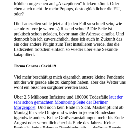
fröhlich ungesehen auf „Akzeptieren“ klicken könnt. Oder
eben auch nicht. Je mehr Popups, desto glücklicher die EU,
oder?
Die Ladezeiten sollte jetzt auf jeden Fall so schnell sein, wie
sie nie zu vor je waren ;-) Rasend schnell! Die Seite ist
praktisch schon geladen, bevor man die Adresse eingibt. Und
dennoch bin ich zuversichtlich, dass ich auch in Zukunft das
ein oder andere Plugin zum Test installieren werde, das die
Ladezeiten trotzdem einfach so wieder über eine Sekunde
katapultiert.
Thema Corona / Covid-19
Viel mehr beschäftigt mich eigentlich unsere kleine Pandemie
mit der wir gerade alle zu kämpfen haben, aber das Wetter uns
wohl ein bisschen sorgloser werden lässt.
Über 2,5 Millionen Infizierte und 180000 Todesfälle
laut der
sehr schön gemachten Monitoring-Seite der Berliner
Morgenpost
. Und noch kein Ende in Sicht. Maskenpflicht ab
Montag für viele Dinge und wieder in jedem Bundesland
irgendwie anders. Keine Großveranstaltungen mehr bis Ende
August oder vermutlich eher bis Ende des Jahres. Keine
Festivals, keine Erlanger Bergkirchweih … dafür ist Benzin