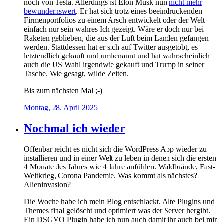
noch von Tesla. Allerdings ist Elon Musk nun
nicht mehr
bewundernswert
. Er hat sich trotz eines beeindruckenden
Firmenportfolios zu einem Arsch entwickelt oder der Welt
einfach nur sein wahres Ich gezeigt. Wäre er doch nur bei
Raketen geblieben, die aus der Luft beim Landen gefangen
werden. Stattdessen hat er sich auf Twitter ausgetobt, es
letztendlich gekauft und umbenannt und hat wahrscheinlich
auch die US Wahl irgendwie gekauft und Trump in seiner
Tasche. Wie gesagt, wilde Zeiten.
Bis zum nächsten Mal ;-)
Montag, 28. April 2025
Nochmal ich wieder
Offenbar reicht es nicht sich die WordPress App wieder zu
installieren und in einer Welt zu leben in denen sich die ersten
4 Monate des Jahres wie 4 Jahre anfühlen. Waldbrände, Fast-
Weltkrieg, Corona Pandemie. Was kommt als nächstes?
Alieninvasion?
Die Woche habe ich mein Blog entschlackt. Alte Plugins und
Themes final gelöscht und optimiert was der Server hergibt.
Ein DSGVO Plugin habe ich nun auch damit ihr auch bei mir