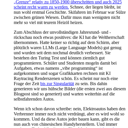
„Grenze“ relativ zu 1850-1900 überschritten und auch 2025
scheint recht warm zu werden.
Schnee, der liegen bleibt, ist
nun wohl erstmal Geschichte. Skifahren im Februar war Sülze
zwischen grünen Wiesen. Dafür muss man wenigsten nicht
mehr so viel mit teurem Heizöl heizen.
Zum Abschluss der unvollständigen Jahresrund- und -
rückschau noch etwas positives: die KI hat die Weltherrschaft
übernommen. Hatte keiner so richtig auf dem Schirm, aber
plötzlich waren LLMs (Large Language Models) gut genug
und wurden seit dem nochmal deutlich verbessert. Sie
bestehen den Turing Test und können ziemlich gut
programmieren. Schüler und Studenten mogeln damit bei
Aufgaben, etwas namens „vibe programming“ ist
aufgekommen und sogar Grafikkarten rechnen mit KI
Raytracing Renderszenen schön. Es scheint nur noch eine
Frage der Zeit
bis zur Singularität
zu sein. Bis dahin
generieren wir uns hübsche Bilder (die ersten zwei aus diesem
Blogpost sind so generiert) und warten weiterhin auf die
selbstfahrenden Autos.
Wenn ich schon davon schreibe: nein, Elektroautos haben den
Verbrenner immer noch nicht verdrängt, aber es wird wohl so
kommen. Und da diese Autos jeder bauen kann, gibt es die
nun auch von chinesischen Handyherstellern. Und immer