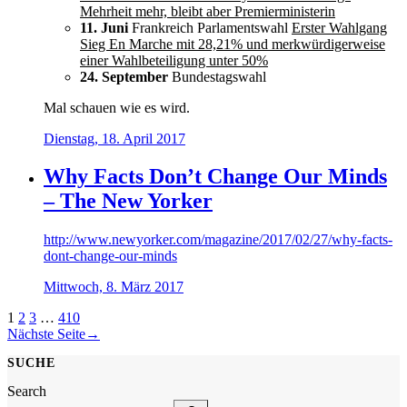
Mehrheit mehr, bleibt aber Premierministerin
11. Juni
Frankreich Parlamentswahl
Erster Wahlgang
Sieg En Marche mit 28,21% und merkwürdigerweise
einer Wahlbeteiligung unter 50%
24. September
Bundestagswahl
Mal schauen wie es wird.
Dienstag, 18. April 2017
Why Facts Don’t Change Our Minds
– The New Yorker
http://www.newyorker.com/magazine/2017/02/27/why-facts-
dont-change-our-minds
Mittwoch, 8. März 2017
1
2
3
…
410
Nächste Seite
→
SUCHE
Search