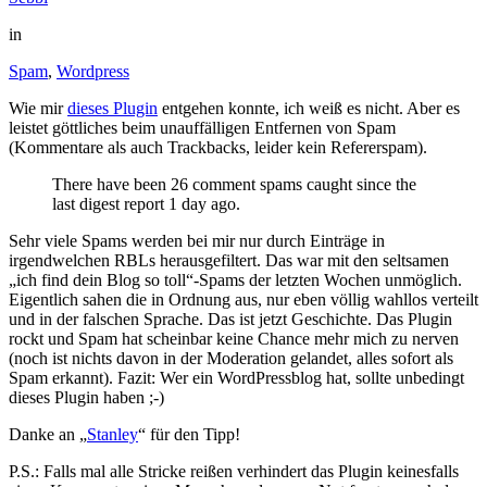
in
Spam
,
Wordpress
Wie mir
dieses Plugin
entgehen konnte, ich weiß es nicht. Aber es
leistet göttliches beim unauffälligen Entfernen von Spam
(Kommentare als auch Trackbacks, leider kein Refererspam).
There have been 26 comment spams caught since the
last digest report 1 day ago.
Sehr viele Spams werden bei mir nur durch Einträge in
irgendwelchen RBLs herausgefiltert. Das war mit den seltsamen
„ich find dein Blog so toll“-Spams der letzten Wochen unmöglich.
Eigentlich sahen die in Ordnung aus, nur eben völlig wahllos verteilt
und in der falschen Sprache. Das ist jetzt Geschichte. Das Plugin
rockt und Spam hat scheinbar keine Chance mehr mich zu nerven
(noch ist nichts davon in der Moderation gelandet, alles sofort als
Spam erkannt). Fazit: Wer ein WordPressblog hat, sollte unbedingt
dieses Plugin haben ;-)
Danke an „
Stanley
“ für den Tipp!
P.S.: Falls mal alle Stricke reißen verhindert das Plugin keinesfalls